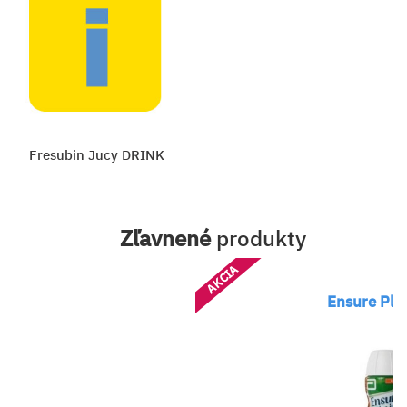
Fresubin Jucy DRINK
Zľavnené
produkty
AKCIA
Ensure Plu