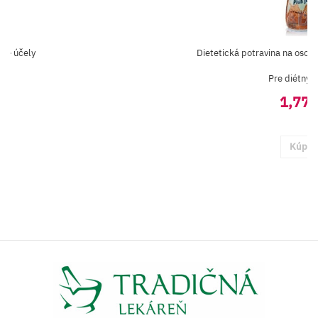
ske účely
Dietetická potravina na osob
Pre diétny r
1,77 
Kúpiť