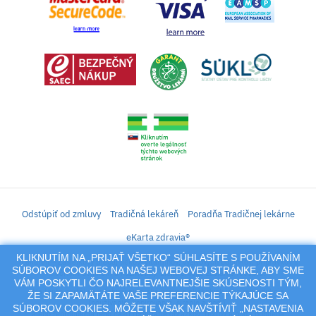
Odstúpiť od zmluvy
Tradičná lekáreň
Poradňa Tradičnej lekárne
eKarta zdravia®
KLIKNUTÍM NA „PRIJAŤ VŠETKO“ SÚHLASÍTE S POUŽÍVANÍM
iLekáreň – Zásielkový predaj liekov, vitamínov, výživových doplnkov, prípravkov s
SÚBOROV COOKIES NA NAŠEJ WEBOVEJ STRÁNKE, ABY SME
liečivým účinkom a kozmetiky. Elektronické zaslanie receptu.
VÁM POSKYTLI ČO NAJRELEVANTNEJŠIE SKÚSENOSTI TÝM,
Na tento portál sa vzťahujú autorské práva a akákoľvek jeho reprodukcia
ŽE SI ZAPAMÄTÁTE VAŠE PREFERENCIE TÝKAJÚCE SA
(používanie, kopírovanie, šírenie a pod.),
SÚBOROV COOKIES. MÔŽETE VŠAK NAVŠTÍVIŤ „NASTAVENIA
alebo reprodukcia jeho časti (prevzatie obrázkov, textov a pod.) podlieha