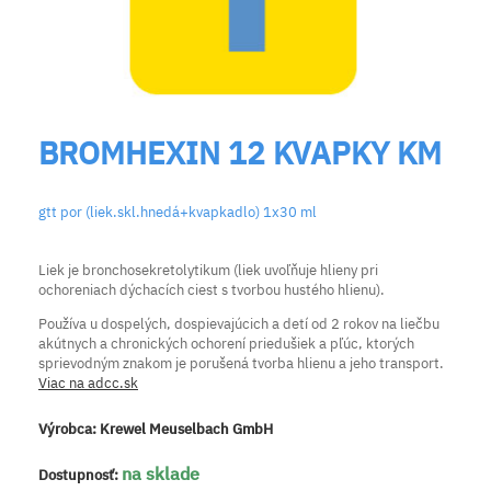
BROMHEXIN 12 KVAPKY KM
gtt por (liek.skl.hnedá+kvapkadlo) 1x30 ml
Liek je bronchosekretolytikum (liek uvoľňuje hlieny pri
ochoreniach dýchacích ciest s tvorbou hustého hlienu).
Používa u dospelých, dospievajúcich a detí od 2 rokov na liečbu
akútnych a chronických ochorení priedušiek a pľúc, ktorých
sprievodným znakom je porušená tvorba hlienu a jeho transport.
Viac na adcc.sk
Výrobca:
Krewel Meuselbach GmbH
na sklade
Dostupnosť: