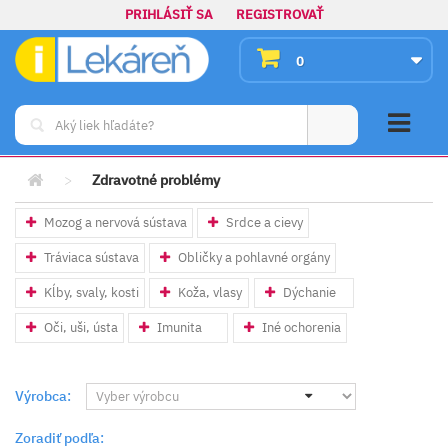
PRIHLÁSIŤ SA
REGISTROVAŤ
0
>
Zdravotné problémy
Mozog a nervová sústava
Srdce a cievy
Tráviaca sústava
Obličky a pohlavné orgány
Kĺby, svaly, kosti
Koža, vlasy
Dýchanie
Oči, uši, ústa
Imunita
Iné ochorenia
Výrobca:
Zoradiť podľa: