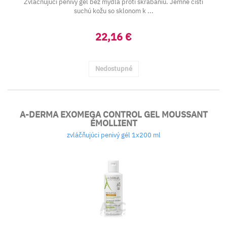
Zvláčňujúci penivý gél bez mydla proti škrabaniu. Jemne čistí
suchú kožu so sklonom k ...
22,16 €
Nedostupné
A-DERMA EXOMEGA CONTROL GEL MOUSSANT
ÉMOLLIENT
zvláčňujúci penivý gél 1x200 ml