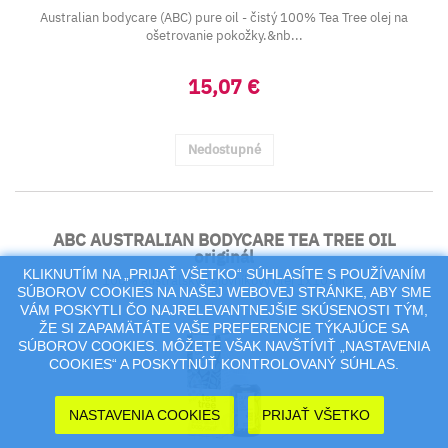
Australian bodycare (ABC) pure oil - čistý 100% Tea Tree olej na
ošetrovanie pokožky.&nb...
15,07 €
Nedostupné
ABC AUSTRALIAN BODYCARE TEA TREE OIL
originál
KLIKNUTÍM NA „PRIJAŤ VŠETKO“ SÚHLASÍTE S POUŽÍVANÍM
100% austrálsky čajovníkový olej 1x10 ml
SÚBOROV COOKIES NA NAŠEJ WEBOVEJ STRÁNKE, ABY SME
VÁM POSKYTLI ČO NAJRELEVANTNEJŠIE SKÚSENOSTI TÝM,
ŽE SI ZAPAMÄTÁTE VAŠE PREFERENCIE TÝKAJÚCE SA
SÚBOROV COOKIES. MÔŽETE VŠAK NAVŠTÍVIŤ „NASTAVENIA
COOKIES“ A POSKYTNÚŤ KONTROLOVANÝ SÚHLAS.
NASTAVENIA COOKIES
PRIJAŤ VŠETKO