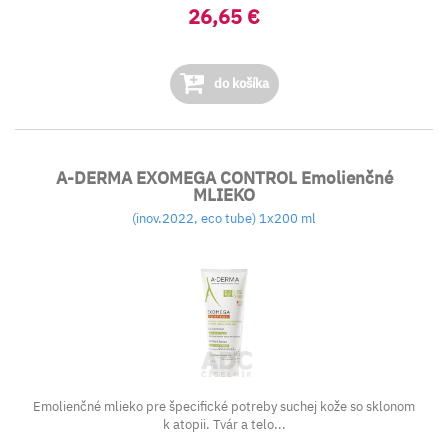
26,65 €
do košíka
A-DERMA EXOMEGA CONTROL Emolienčné
MLIEKO
(inov.2022, eco tube) 1x200 ml
Emolienčné mlieko pre špecifické potreby suchej kože so sklonom
k atopii. Tvár a telo...