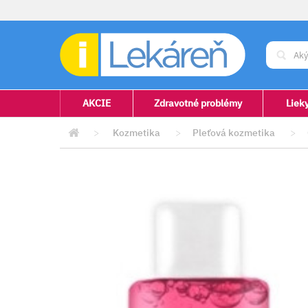
AKCIE
Zdravotné problémy
Liek
>
Kozmetika
>
Pleťová kozmetika
>