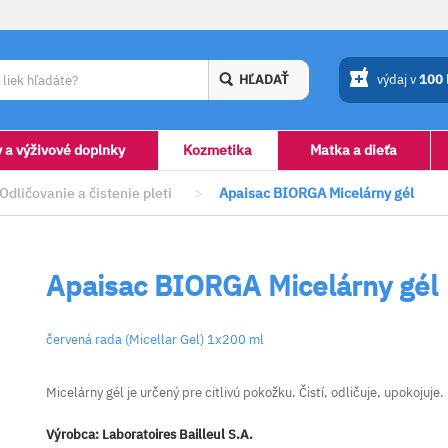
HĽADAŤ
výdaj v
100
y a výživové doplnky
Kozmetika
Matka a dieťa
Odličovanie a čistenie pleti
>
Apaisac BIORGA Micelárny gél
Apaisac BIORGA Micelárny gél
červená rada (Micellar Gel) 1x200 ml
Micelárny gél je určený pre citlivú pokožku. Čistí, odličuje, upokojuje
Výrobca:
Laboratoires Bailleul S.A.