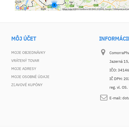
MÔJ ÚČET
INFORMÁCI
MOJE OBJEDNÁVKY
ComorraPhar
VRÁTENÝ TOVAR
Jazerná 15
MOJE ADRESY
IČO: 3414
MOJE OSOBNÉ ÚDAJE
IČ DPH: 2
ZĽAVOVÉ KUPÓNY
reg. vl. OS
E-mail:
dot