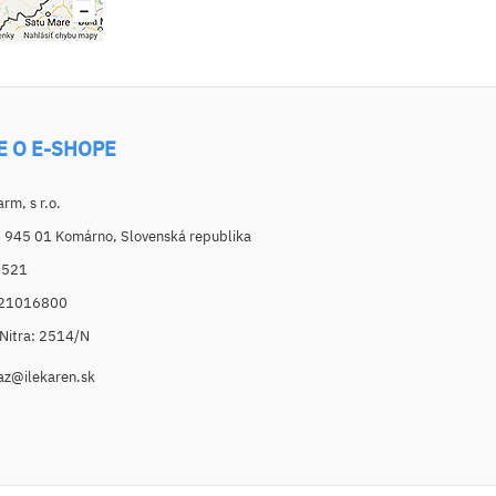
E O E-SHOPE
m, s r.o.
, 945 01 Komárno, Slovenská republika
6521
021016800
. Nitra: 2514/N
az@ilekaren.sk