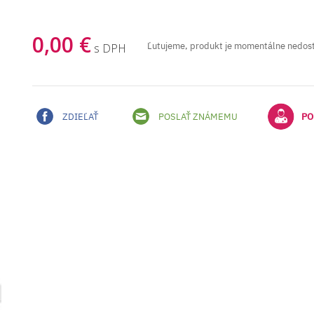
0,00 €
Ľutujeme, produkt je momentálne nedos
s DPH
ZDIEĽAŤ
POSLAŤ ZNÁMEMU
PO