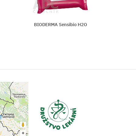
CeraVe HYDRATAČNÁ ČISTIACA EMU
Vložiť do košíka