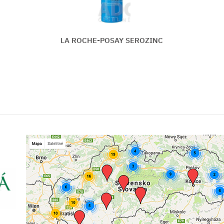
OZINC
BIODERMA Sensibio H2O