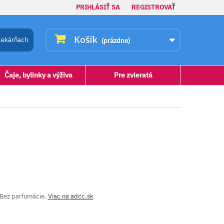
PRIHLÁSIŤ SA
REGISTROVAŤ
Košík
lekárňach
(prázdne)
Čaje, bylinky a výživa
Pre zvieratá
. Bez parfumácie.
Viac na adcc.sk