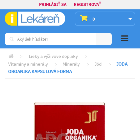
PRIHLÁSIŤ SA
REGISTROVAŤ
0
>
Lieky a výživové doplnky
>
Vitamíny a minerály
>
Minerály
>
Jód
>
JODA
ORGANIKA KAPSULOVÁ FORMA