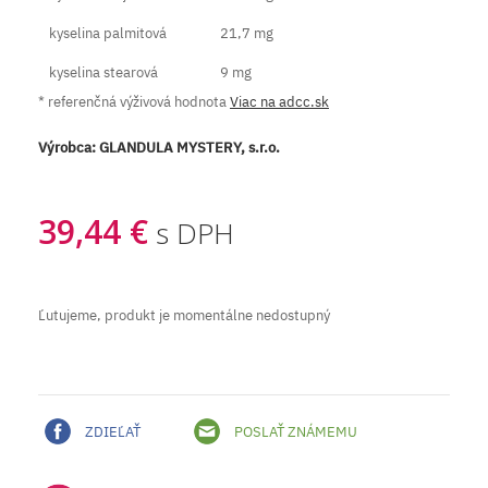
kyselina palmitová
21,7 mg
kyselina stearová
9 mg
* referenčná výživová hodnota
Viac na adcc.sk
Výrobca:
GLANDULA MYSTERY, s.r.o.
39,44 €
s DPH
Ľutujeme, produkt je momentálne nedostupný
ZDIEĽAŤ
POSLAŤ ZNÁMEMU