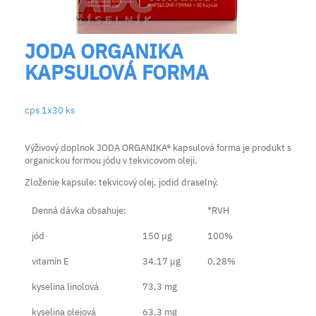
JODA ORGANIKA
KAPSULOVÁ FORMA
cps 1x30 ks
Výživový doplnok JODA ORGANIKA® kapsulová forma je produkt s
organickou formou jódu v tekvicovom oleji.
Zloženie kapsule: tekvicový olej, jodid draselný.
Denná dávka obsahuje:
*RVH
jód
150 μg
100%
vitamín E
34,17 μg
0,28%
kyselina linolová
73,3 mg
kyselina olejová
63,3 mg