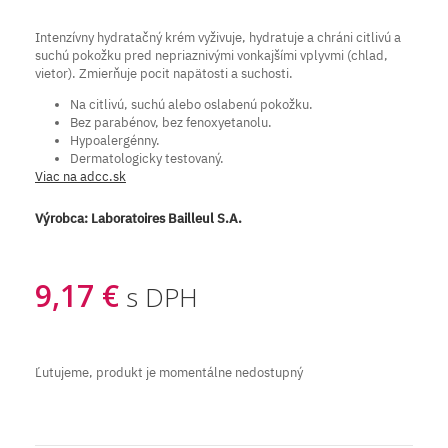
Intenzívny hydratačný krém vyživuje, hydratuje a chráni citlivú a
suchú pokožku pred nepriaznivými vonkajšími vplyvmi (chlad,
vietor). Zmierňuje pocit napätosti a suchosti.
Na citlivú, suchú alebo oslabenú pokožku.
Bez parabénov, bez fenoxyetanolu.
Hypoalergénny.
Dermatologicky testovaný.
Viac na adcc.sk
Výrobca:
Laboratoires Bailleul S.A.
9,17 €
s DPH
Ľutujeme, produkt je momentálne nedostupný