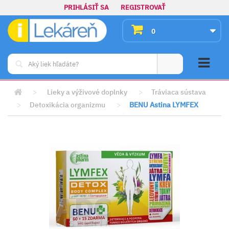
PRIHLÁSIŤ SA
REGISTROVAŤ
0
>
Lieky a výživové doplnky
>
Tráviaca sústava
>
Detoxikácia organizmu
>
BENU Astina LYMFEX