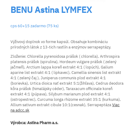
BENU Astina LYMFEX
cps 60+15 zadarmo (75 ks)
Výživový doplnok vo forme kapsúl. Obsahuje kombináciu
prírodných látok z 13-tich rastlín a enzýmov serrapeptázy.
Zloženie: Chlorella pyrenoidosa prášok ( chlorella), Arthrospira
platensis prášok (spirulina), Hordeum vulgare prášok ( zelený
jačmeň), Arctium lappa koreň extrakt 4:1 ( lopúch), Galium
aparine list extrakt 4:1 ( lipkavec), Camellia sinensis list extrakt
4:1 ( zelený čaj ), Juniperus communis plod extrakt 4:1
(borievka), Urtica dioica nať extrakt 5:1(žihľava), Cedrus deodora
kôra prášok (himalájsky céder), Taraxacum officinale koreň
extrakt 4:1 (púpava), Silybum marianum plod extrakt 4:1
(ostropestrec), Curcuma longa rhizome extrakt 35:1 (kurkuma),
Allium sativum extrakt cibule 10:1(cesnak), Serrapeptáza
Viac
na adcc.sk
Výrobca:
Astina Pharm a.s.