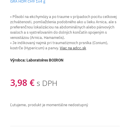
GRA HOM CH9 1x4 g
• Pôsobí na ekchymózy a po traume v prípadoch pocitu celkovej
zchvátenosti, pomliaždenia podobného ako u lieku Arnica, ale s
preferenčnou lokalizáciou na abdominálnych alebo pánvových
svaloch a s vystreľovaním do dolných končatín spojeným s
venostázou (Arnica, Hamamelis).
• Je indikovaný najmä pri traumatizmoch prsníka (Conium),
kostrče (Hypericum) a panvy.
Viac na adcc.sk
Výrobca:
Laboratoires BOIRON
3,98 €
s DPH
Ľutujeme, produkt je momentálne nedostupný