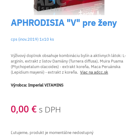
APHRODISIA "V" pre ženy
cps (inov.2019) 1x10 ks
Výživový doplnok obsahuje kombináciu bylín a aktívnych látok: L-
arginín, extrakt z listov Damiány (Turnera diffusa), Muira Puama
(Ptychopetalum olacoides) - extrakt koreňa, Maca Peruánska
(Lepidium mayenii) - extrakt z koreňa.
Viac na adcc.sk
Výrobca:
Imperial VITAMINS
0,00 €
s DPH
Ľutujeme, produkt je momentálne nedostupný