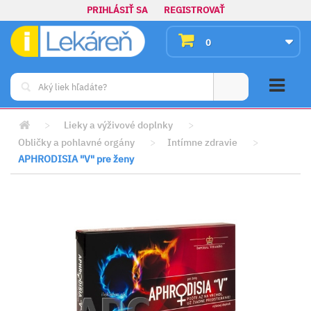
PRIHLÁSIŤ SA
REGISTROVAŤ
0
>
Lieky a výživové doplnky
>
Obličky a pohlavné orgány
>
Intímne zdravie
>
APHRODISIA "V" pre ženy