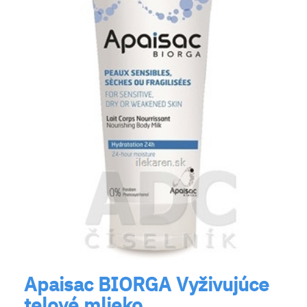
Apaisac BIORGA Vyživujúce
telové mlieko