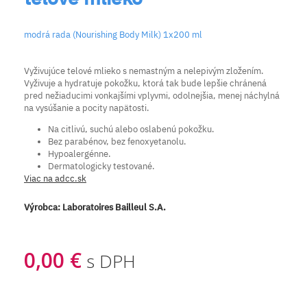
modrá rada (Nourishing Body Milk) 1x200 ml
Vyživujúce telové mlieko s nemastným a nelepivým zložením.
Vyživuje a hydratuje pokožku, ktorá tak bude lepšie chránená
pred nežiaducimi vonkajšími vplyvmi, odolnejšia, menej náchylná
na vysúšanie a pocity napätosti.
Na citlivú, suchú alebo oslabenú pokožku.
Bez parabénov, bez fenoxyetanolu.
Hypoalergénne.
Dermatologicky testované.
Viac na adcc.sk
Výrobca:
Laboratoires Bailleul S.A.
0,00 €
s DPH