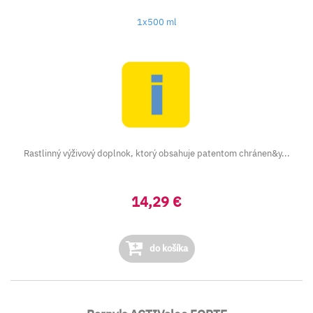
1x500 ml
Rastlinný výživový doplnok, ktorý obsahuje patentom chránen&y...
14,29 €
do košíka