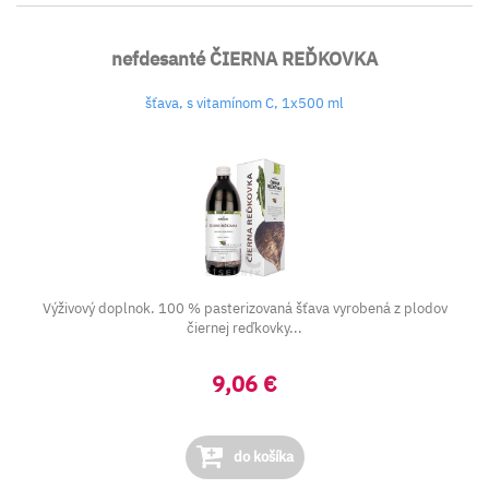
nefdesanté ČIERNA REĎKOVKA
šťava, s vitamínom C, 1x500 ml
Výživový doplnok. 100 % pasterizovaná šťava vyrobená z plodov
čiernej reďkovky...
9,06 €
do košíka