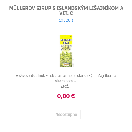
MÜLLEROV SIRUP S ISLANDSKÝM LIŠAJNÍKOM A
VIT. C
1x320 g
Výživový doplnok v tekutej forme, s islandským lišajníkom a
vitamínom C.
Zlož...
0,00 €
Nedostupné