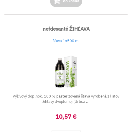
do košíka
nefdesanté ŽIHĽAVA
šťava 1x500 ml
Výživový doplnok, 100 % pasterizovaná šťava vyrobená z listov
žihľavy dvojdomej (Urtica ...
10,57 €