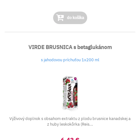
do košíka
VIRDE BRUSNICA s betaglukánom
s jahodovou príchuťou 1x200 ml
Výživový doplnok s obsahom extraktu z plodu brusnice kanadskej a
z huby leskokôrka (Reis...