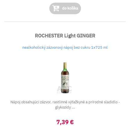
do košíka
ROCHESTER Light GINGER
nealkoholický zázvorový nápoj bez cukru 1x725 ml
Nápoj obsahujúci zázvor, rastlinné výťažkyné a prírodné sladidlo -
glykozidy ...
7,39 €