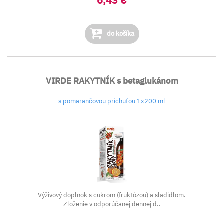
6,43 €
do košíka
VIRDE RAKYTNÍK s betaglukánom
s pomarančovou príchuťou 1x200 ml
Výživový doplnok s cukrom (fruktózou) a sladidlom.
Zloženie v odporúčanej dennej d..