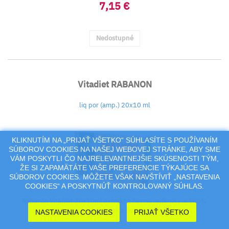
7,15 €
Nedostupné
Vitadiet RABANON
liq por (amp.) 20x10 ml
KLIKNUTÍM NA „PRIJAŤ VŠETKO“ SÚHLASÍTE S POUŽÍVANÍM
SÚBOROV COOKIES NA NAŠEJ WEBOVEJ STRÁNKE, ABY SME
VÁM POSKYTLI ČO NAJRELEVANTNEJŠIE SKÚSENOSTI TÝM,
ŽE SI ZAPAMÄTÁTE VAŠE PREFERENCIE TÝKAJÚCE SA
SÚBOROV COOKIES. MÔŽETE VŠAK NAVŠTÍVIŤ „NASTAVENIA
COOKIES“ A POSKYTNÚŤ KONTROLOVANÝ SÚHLAS.
Rabanon Vitadiet 20x10ml extrakt z čiernej reďkovky je 100%
prírodný výťažok z čiernej re...
NASTAVENIA COOKIES
PRIJAŤ VŠETKO