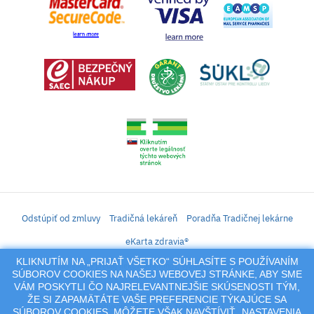
Odstúpiť od zmluvy
Tradičná lekáreň
Poradňa Tradičnej lekárne
eKarta zdravia®
KLIKNUTÍM NA „PRIJAŤ VŠETKO“ SÚHLASÍTE S POUŽÍVANÍM
iLekáreň – Zásielkový predaj liekov, vitamínov, výživových doplnkov, prípravkov s
SÚBOROV COOKIES NA NAŠEJ WEBOVEJ STRÁNKE, ABY SME
liečivým účinkom a kozmetiky. Elektronické zaslanie receptu.
VÁM POSKYTLI ČO NAJRELEVANTNEJŠIE SKÚSENOSTI TÝM,
Na tento portál sa vzťahujú autorské práva a akákoľvek jeho reprodukcia
ŽE SI ZAPAMÄTÁTE VAŠE PREFERENCIE TÝKAJÚCE SA
(používanie, kopírovanie, šírenie a pod.),
SÚBOROV COOKIES. MÔŽETE VŠAK NAVŠTÍVIŤ „NASTAVENIA