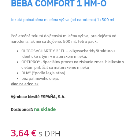
BEBA COMFORT 1 HM-O
tekutá počiatočná mliečna výživa (od narodenia) 1x500 ml
Počiatočná tekutá dojčenská mliečna výživa, pre dojčatá od
narodenia, ak nie sú dojčené. 500 ml, tetra pack.
OLIGOSACHARIDY 2´FL – oligosacharidy štruktúrou
identické s tými v materskom mlieku.
OPTIPRO® - špeciálny proces na získanie zmesi bielkovín s
cieľom priblížiť sa materskému mlieku
DHA* (*podľa legislatívy)
bez palmového oleja.
Viac na adcc.sk
Výrobca:
Nestlé ESPAŇA, S.A.
na sklade
Dostupnosť:
3,64 €
s DPH