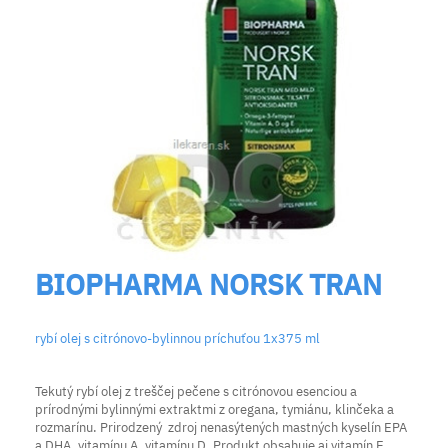
BIOPHARMA NORSK TRAN
rybí olej s citrónovo-bylinnou príchuťou 1x375 ml
Tekutý rybí olej z treščej pečene s citrónovou esenciou a
prírodnými bylinnými extraktmi z oregana, tymiánu, klinčeka a
rozmarínu. Prirodzený zdroj nenasýtených mastných kyselín EPA
a DHA, vitamínu A, vitamínu D. Produkt obsahuje aj vitamín E.