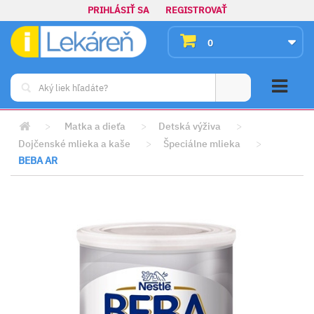
PRIHLÁSIŤ SA
REGISTROVAŤ
0
>
Matka a dieťa
>
Detská výživa
>
Dojčenské mlieka a kaše
>
Špeciálne mlieka
>
BEBA AR