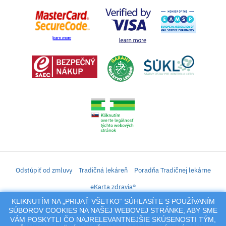
Odstúpiť od zmluvy
Tradičná lekáreň
Poradňa Tradičnej lekárne
eKarta zdravia®
KLIKNUTÍM NA „PRIJAŤ VŠETKO“ SÚHLASÍTE S POUŽÍVANÍM
iLekáreň – Zásielkový predaj liekov, vitamínov, výživových doplnkov, prípravkov s
SÚBOROV COOKIES NA NAŠEJ WEBOVEJ STRÁNKE, ABY SME
liečivým účinkom a kozmetiky. Elektronické zaslanie receptu.
VÁM POSKYTLI ČO NAJRELEVANTNEJŠIE SKÚSENOSTI TÝM,
Na tento portál sa vzťahujú autorské práva a akákoľvek jeho reprodukcia