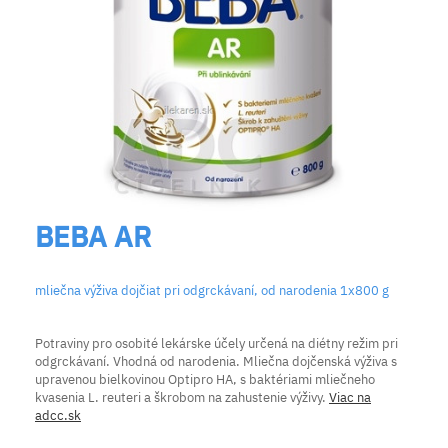
BEBA AR
mliečna výživa dojčiat pri odgrckávaní, od narodenia 1x800 g
Potraviny pro osobité lekárske účely určená na diétny režim pri
odgrckávaní. Vhodná od narodenia. Mliečna dojčenská výživa s
upravenou bielkovinou Optipro HA, s baktériami mliečneho
kvasenia L. reuteri a škrobom na zahustenie výživy.
Viac na
adcc.sk