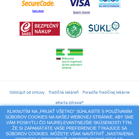
Odstúpiť od zmluvy
Tradičná lekáreň
Poradňa Tradičnej lekárne
eKarta zdravia®
KLIKNUTÍM NA „PRIJAŤ VŠETKO“ SÚHLASÍTE S POUŽÍVANÍM
iLekáreň – Zásielkový predaj liekov, vitamínov, výživových doplnkov, prípravkov s
SÚBOROV COOKIES NA NAŠEJ WEBOVEJ STRÁNKE, ABY SME
liečivým účinkom a kozmetiky. Elektronické zaslanie receptu.
VÁM POSKYTLI ČO NAJRELEVANTNEJŠIE SKÚSENOSTI TÝM,
Na tento portál sa vzťahujú autorské práva a akákoľvek jeho reprodukcia
ŽE SI ZAPAMÄTÁTE VAŠE PREFERENCIE TÝKAJÚCE SA
(používanie, kopírovanie, šírenie a pod.),
SÚBOROV COOKIES. MÔŽETE VŠAK NAVŠTÍVIŤ „NASTAVENIA
alebo reprodukcia jeho časti (prevzatie obrázkov, textov a pod.) podlieha