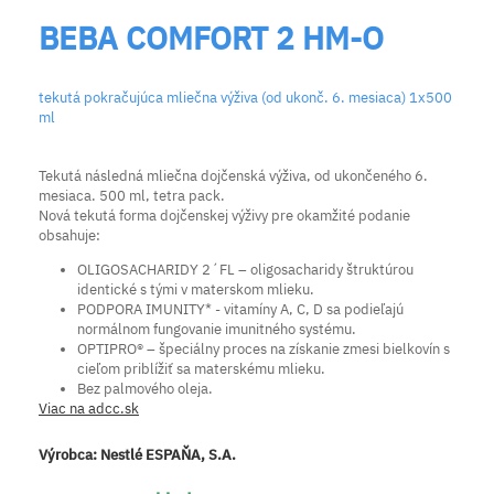
BEBA COMFORT 2 HM-O
tekutá pokračujúca mliečna výživa (od ukonč. 6. mesiaca) 1x500
ml
Tekutá následná mliečna dojčenská výživa, od ukončeného 6.
mesiaca. 500 ml, tetra pack.
Nová tekutá forma dojčenskej výživy pre okamžité podanie
obsahuje:
OLIGOSACHARIDY 2´FL – oligosacharidy štruktúrou
identické s tými v materskom mlieku.
PODPORA IMUNITY* - vitamíny A, C, D sa podieľajú
normálnom fungovanie imunitného systému.
OPTIPRO® – špeciálny proces na získanie zmesi bielkovín s
cieľom priblížiť sa materskému mlieku.
Bez palmového oleja.
Viac na adcc.sk
Výrobca:
Nestlé ESPAŇA, S.A.