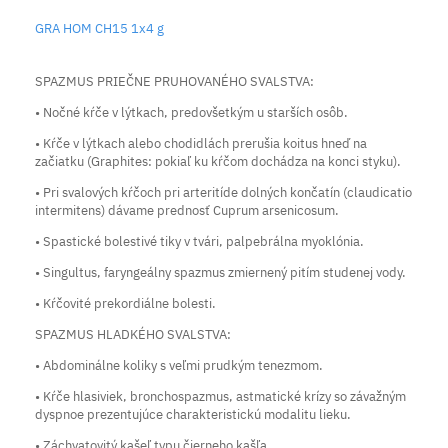
GRA HOM CH15 1x4 g
SPAZMUS PRIEČNE PRUHOVANÉHO SVALSTVA:
• Nočné kŕče v lýtkach, predovšetkým u starších osôb.
• Kŕče v lýtkach alebo chodidlách prerušia koitus hneď na
začiatku (Graphites: pokiaľ ku kŕčom dochádza na konci styku).
• Pri svalových kŕčoch pri arteritíde dolných končatín (claudicatio
intermitens) dávame prednosť Cuprum arsenicosum.
• Spastické bolestivé tiky v tvári, palpebrálna myoklónia.
• Singultus, faryngeálny spazmus zmiernený pitím studenej vody.
• Kŕčovité prekordiálne bolesti.
SPAZMUS HLADKÉHO SVALSTVA:
• Abdominálne koliky s veľmi prudkým tenezmom.
• Kŕče hlasiviek, bronchospazmus, astmatické krízy so závažným
dyspnoe prezentujúce charakteristickú modalitu lieku.
• Záchvatovitý kašeľ typu čierneho kašľa.