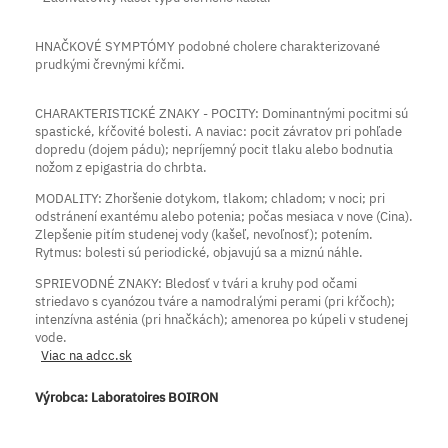
HNAČKOVÉ SYMPTÓMY podobné cholere charakterizované
prudkými črevnými kŕčmi.
CHARAKTERISTICKÉ ZNAKY - POCITY: Dominantnými pocitmi sú
spastické, kŕčovité bolesti. A naviac: pocit závratov pri pohľade
dopredu (dojem pádu); nepríjemný pocit tlaku alebo bodnutia
nožom z epigastria do chrbta.
MODALITY: Zhoršenie dotykom, tlakom; chladom; v noci; pri
odstránení exantému alebo potenia; počas mesiaca v nove (Cina).
Zlepšenie pitím studenej vody (kašeľ, nevoľnosť); potením.
Rytmus: bolesti sú periodické, objavujú sa a miznú náhle.
SPRIEVODNÉ ZNAKY: Bledosť v tvári a kruhy pod očami
striedavo s cyanózou tváre a namodralými perami (pri kŕčoch);
intenzívna asténia (pri hnačkách); amenorea po kúpeli v studenej
vode.
Viac na adcc.sk
Výrobca:
Laboratoires BOIRON