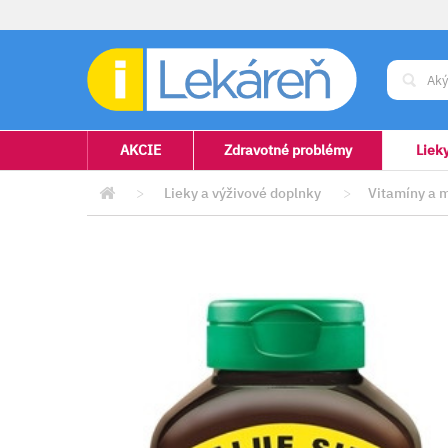
AKCIE
Zdravotné problémy
Liek
>
Lieky a výživové doplnky
>
Vitamíny a 