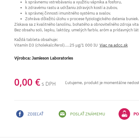
k správnemu vstrebávaniu a využitiu vápnika a fosforu,
k zdravému rastu a udržaniu zdravých kostí a zubov,
k správnej činnosti imunitného systému a svalov.
Zohráva dôležitú úlohu v procese fyziologického delenia buniek
Získava sa z kvalitného lanolínu, bohatého a obnoviteľného zdroja vi
Bez obsahu soli, lepku, laktózy, umelých farbív, aróm a prídavných l
Každá tableta obsahuje:
Vitamín D3 (cholekalciferol)....25 μg/1 000 IU
Viac na adcc.sk
Výrobca:
Jamieson Laboratories
0,00 €
Ľutujeme, produkt je momentálne nedos
s DPH
ZDIEĽAŤ
POSLAŤ ZNÁMEMU
PO