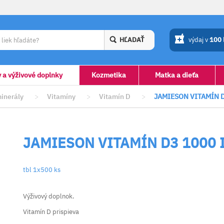
HĽADAŤ
výdaj v
100
y a výživové doplnky
Kozmetika
Matka a dieťa
minerály
>
Vitamíny
>
Vitamín D
>
JAMIESON VITAMÍN D
JAMIESON VITAMÍN D3 1000 
tbl 1x500 ks
Výživový doplnok.
Vitamín D prispieva