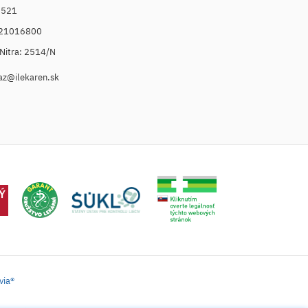
6521
021016800
. Nitra: 2514/N
az@ilekaren.sk
via®