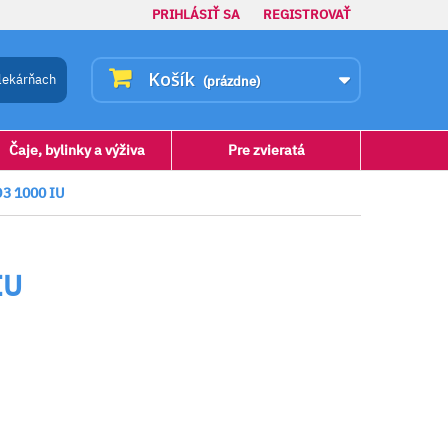
PRIHLÁSIŤ SA
REGISTROVAŤ
Košík
lekárňach
(prázdne)
Čaje, bylinky a výživa
Pre zvieratá
3 1000 IU
IU