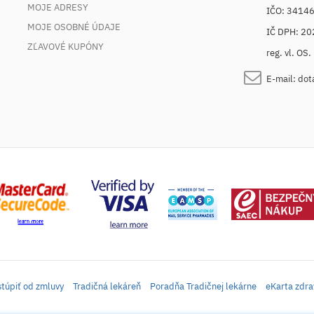
MOJE ADRESY
IČO: 3414
MOJE OSOBNÉ ÚDAJE
IČ DPH: 2
ZĽAVOVÉ KUPÓNY
reg. vl. OS
E-mail:
dot
túpiť od zmluvy
Tradičná lekáreň
Poradňa Tradičnej lekárne
eKarta zdra