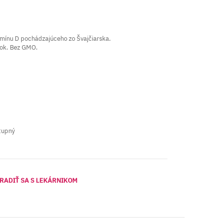
.
tamínu D pochádzajúceho zo Švajčiarska.
átok. Bez GMO.
tupný
RADIŤ SA S LEKÁRNIKOM