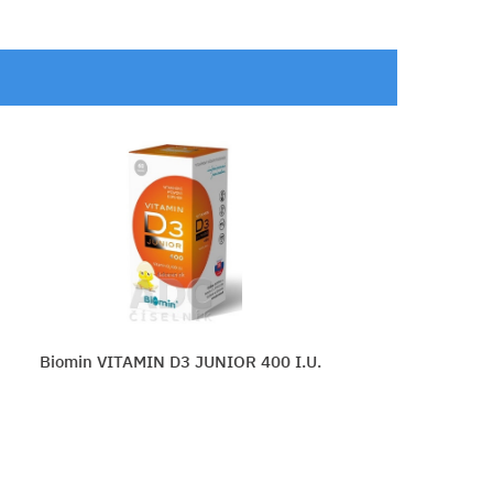
 I.U.
WALMARK Megadéčko 2000 IU