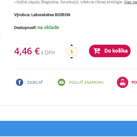
• Kožné zápaly (flegmóna, furunkuly), infekcie rôznej etiológie.
Viac n
Výrobca:
Laboratoires BOIRON
na sklade
Dostupnosť:
4,46 €
Do košíka
s DPH
ZDIEĽAŤ
POSLAŤ ZNÁMEMU
PO