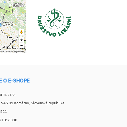
E O E-SHOPE
m, s r.o.
, 945 01 Komárno, Slovenská republika
6521
021016800