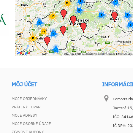
MÔJ ÚČET
INFORMÁCI
MOJE OBJEDNÁVKY
ComorraPhar
VRÁTENÝ TOVAR
Jazerná 15
MOJE ADRESY
IČO: 3414
MOJE OSOBNÉ ÚDAJE
IČ DPH: 2
ZĽAVOVÉ KUPÓNY