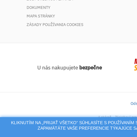
DOKUMENTY
MAPA STRÁNKY
ZÁSADY POUŽÍVANIA COOKIES
U nás nakupujete
bezpečne
Ods
iLekáreň – Zásielkový pre
KLIKNUTÍM NA „PRIJAŤ VŠETKO“ SÚHLASÍTE S POUŽÍVANÍ
Na tento po
ZAPAMÄTÁTE VAŠE PREFERENCIE TÝKAJÚCE SA
alebo reproduk