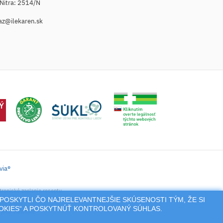
. Nitra: 2514/N
az@ilekaren.sk
via®
tronické zaslanie receptu.
POSKYTLI ČO NAJRELEVANTNEJŠIE SKÚSENOSTI TÝM, ŽE SI
nie a pod.),
OOKIES“ A POSKYTNÚŤ KONTROLOVANÝ SÚHLAS.
jeho vlastníka.