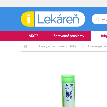
AKCIE
Zdravotné problémy
Liek
>
Lieky a výživové doplnky
>
Homeopatia