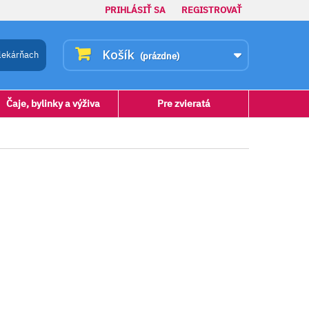
PRIHLÁSIŤ SA
REGISTROVAŤ
Košík
lekárňach
(prázdne)
Čaje, bylinky a výživa
Pre zvieratá