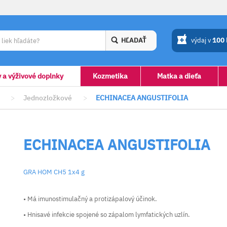
HĽADAŤ
výdaj v
100
y a výživové doplnky
Kozmetika
Matka a dieťa
>
Jednozložkové
>
ECHINACEA ANGUSTIFOLIA
ECHINACEA ANGUSTIFOLIA
GRA HOM CH5 1x4 g
• Má imunostimulačný a protizápalový účinok.
• Hnisavé infekcie spojené so zápalom lymfatických uzlín.