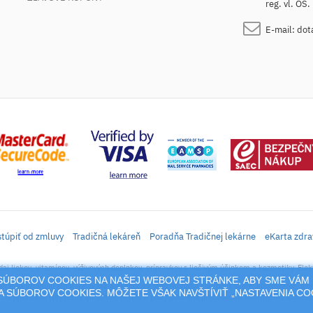
reg. vl. OS
E-mail:
dot
túpiť od zmluvy
Tradičná lekáreň
Poradňa Tradičnej lekárne
eKarta zdra
daj liekov, vitamínov, výživových doplnkov, prípravkov s liečivým účinkom a kozmetiky. Elek
M SÚBOROV COOKIES NA NAŠEJ WEBOVEJ STRÁNKE, ABY SME VÁM 
rtál sa vzťahujú autorské práva a akákoľvek jeho reprodukcia (používanie, kopírovanie, šíre
 SÚBOROV COOKIES. MÔŽETE VŠAK NAVŠTÍVIŤ „NASTAVENIA C
cia jeho časti (prevzatie obrázkov, textov a pod.) podlieha predošlému písomnému súhlasu 