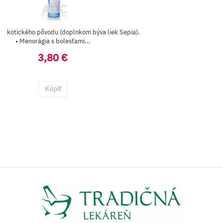
mykotického pôvodu (doplnkom býva liek Sepia).
• Menorágia s bolesťami...
3,80 €
Kúpiť