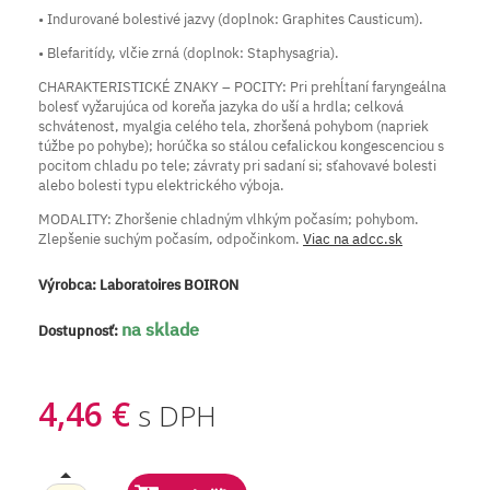
• Indurované bolestivé jazvy (doplnok: Graphites Causticum).
• Blefaritídy, vlčie zrná (doplnok: Staphysagria).
CHARAKTERISTICKÉ ZNAKY – POCITY: Pri prehĺtaní faryngeálna
bolesť vyžarujúca od koreňa jazyka do uší a hrdla; celková
schvátenost, myalgia celého tela, zhoršená pohybom (napriek
túžbe po pohybe); horúčka so stálou cefalickou kongescenciou s
pocitom chladu po tele; závraty pri sadaní si; sťahovavé bolesti
alebo bolesti typu elektrického výboja.
MODALITY: Zhoršenie chladným vlhkým počasím; pohybom.
Zlepšenie suchým počasím, odpočinkom.
Viac na adcc.sk
Výrobca:
Laboratoires BOIRON
na sklade
Dostupnosť:
4,46 €
s DPH