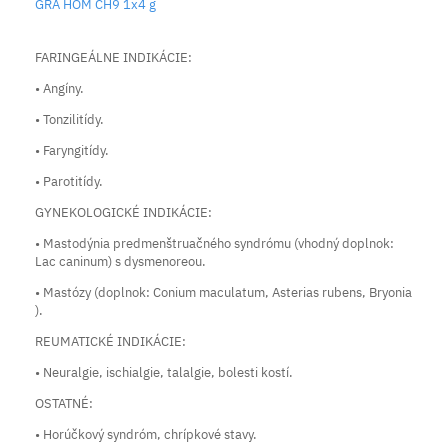
GRA HOM CH9 1x4 g
FARINGEÁLNE INDIKÁCIE:
• Angíny.
• Tonzilitídy.
• Faryngitídy.
• Parotitídy.
GYNEKOLOGICKÉ INDIKÁCIE:
• Mastodýnia predmenštruačného syndrómu (vhodný doplnok:
Lac caninum) s dysmenoreou.
• Mastózy (doplnok: Conium maculatum, Asterias rubens, Bryonia
).
REUMATICKÉ INDIKÁCIE:
• Neuralgie, ischialgie, talalgie, bolesti kostí.
OSTATNÉ:
• Horúčkový syndróm, chrípkové stavy.