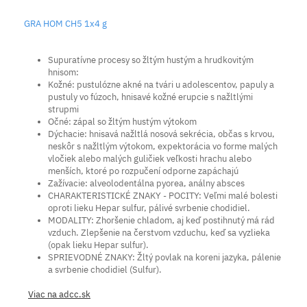
GRA HOM CH5 1x4 g
Supuratívne procesy so žltým hustým a hrudkovitým
hnisom:
Kožné: pustulózne akné na tvári u adolescentov, papuly a
pustuly vo fúzoch, hnisavé kožné erupcie s nažltlými
strupmi
Očné: zápal so žltým hustým výtokom
Dýchacie: hnisavá nažltlá nosová sekrécia, občas s krvou,
neskôr s nažltlým výtokom, expektorácia vo forme malých
vločiek alebo malých guličiek veľkosti hrachu alebo
menších, ktoré po rozpučení odporne zapáchajú
Zažívacie: alveolodentálna pyorea, análny absces
CHARAKTERISTICKÉ ZNAKY - POCITY: Veľmi malé bolesti
oproti lieku Hepar sulfur, pálivé svrbenie chodidiel.
MODALITY: Zhoršenie chladom, aj keď postihnutý má rád
vzduch. Zlepšenie na čerstvom vzduchu, keď sa vyzlieka
(opak lieku Hepar sulfur).
SPRIEVODNÉ ZNAKY: Žltý povlak na koreni jazyka, pálenie
a svrbenie chodidiel (Sulfur).
Viac na adcc.sk