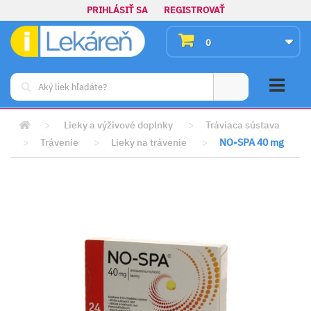
PRIHLÁSIŤ SA
REGISTROVAŤ
0
>
Lieky a výživové doplnky
>
Tráviaca sústava
>
Trávenie
>
Lieky na trávenie
>
NO-SPA 40 mg