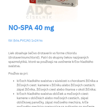
NO-SPA 40 mg
tbl (blis.PVC/Al) 1x24 ks
Liek obsahuje liečivo drotaverín vo forme chloridu
(drotaveríniumchlorid). Patrí do skupiny liekov nazývaných
spazmolytiká, ktoré sa používajú na uvoľnenie kŕčov hladkého
svalstva.
Používa sa pri:
kŕčoch hladkého svalstva v súvislosti s chorobami žlčníka a
žlčových ciest: kamene v žlčníku alebo žlčových cestách;
zápal žlčníka, žlčových ciest alebo tkaniva v okolí žlčníka;
kŕčoch hladkého svalstva obličiek a močových ciest:
kamene v obličkách alebo močových cestách, zápal
obličkovej panvičky, zápal močového mechúra, kŕče
močového mechúra prejavujúce sa nutkaním na močenie.