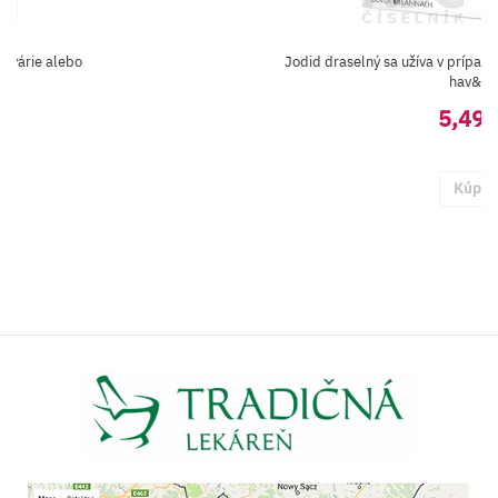
havárie alebo
Jodid draselný sa užíva v prípado
hav&...
5,49 
Kúpiť