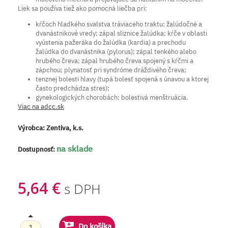
Liek sa používa tiež ako pomocná liečba pri:
kŕčoch hladkého svalstva tráviaceho traktu: žalúdočné a
dvanástnikové vredy; zápal sliznice žalúdka; kŕče v oblasti
vyústenia pažeráka do žalúdka (kardia) a prechodu
žalúdka do dvanástnika (pylorus); zápal tenkého alebo
hrubého čreva; zápal hrubého čreva spojený s kŕčmi a
zápchou; plynatosť pri syndróme dráždivého čreva;
tenznej bolesti hlavy (tupá bolesť spojená s únavou a ktorej
často predchádza stres);
gynekologických chorobách: bolestivá menštruácia.
Viac na adcc.sk
Výrobca:
Zentiva, k.s.
na sklade
Dostupnosť:
5,64 €
s DPH
Do košíka