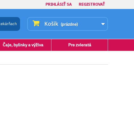
PRIHLÁSIŤ SA
REGISTROVAŤ
Košík
lekárňach
(prázdne)
Čaje, bylinky a výživa
Pre zvieratá