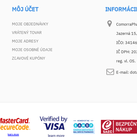
MÔJ ÚČET
INFORMÁCI
MOJE OBJEDNÁVKY
ComorraPhar
VRÁTENÝ TOVAR
Jazerná 15
MOJE ADRESY
IČO: 3414
MOJE OSOBNÉ ÚDAJE
IČ DPH: 2
ZĽAVOVÉ KUPÓNY
reg. vl. OS
E-mail:
dot