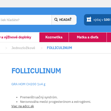
HĽADAŤ
výdaj v
100
y a výživové doplnky
Kozmetika
Matka a dieťa
>
Jednozložkové
>
FOLLICULINUM
FOLLICULINUM
GRA HOM CH200 1x4 g
Premenštruačný syndróm.
Nerovnováha medzi progesterónom a estrogénmi.
Viac na adcc.sk