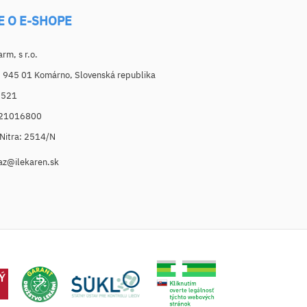
E O E-SHOPE
m, s r.o.
, 945 01 Komárno, Slovenská republika
6521
021016800
. Nitra: 2514/N
az@ilekaren.sk