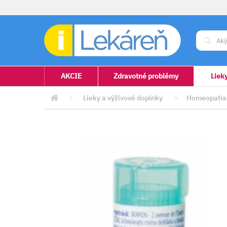
AKCIE
Zdravotné problémy
Liek
>
Lieky a výživové doplnky
>
Homeopatia