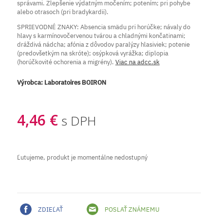
správami. Zlepšenie výdatným močením; potením; pri pohybe
alebo otrasoch (pri bradykardii).
SPRIEVODNÉ ZNAKY: Absencia smädu pri horúčke; návaly do
hlavy s karmínovočervenou tvárou a chladnými končatinami;
dráždivá nádcha; afónia z dôvodov paralýzy hlasiviek; potenie
(predovšetkým na skróte); osýpková vyrážka; diplopia
(horúčkovité ochorenia a migrény).
Viac na adcc.sk
Výrobca:
Laboratoires BOIRON
4,46 €
s DPH
Ľutujeme, produkt je momentálne nedostupný
ZDIEĽAŤ
POSLAŤ ZNÁMEMU