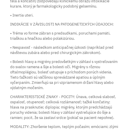
tela a končatín) zodpovedajú klinickému obrazu intoxikácie
kurare, ktorý je farmakologicky podobný gelsemínu.
• Inertia uteri.
INDIKÁCIE V ZÁVISLOSTI NA PATOGENETICKÝCH ÚDAJOCH:
• Tréma vo forme zábran s predsudkami, poruchami pamäti,
triaškou a hnačkou alebo polakizúriou.
• Nespavosť - následkom anticipačnej úzkosti (napríklad pred
návštevou zubára alebo pred chirurgickým zákrokom).
• Bolesti hlavy a migrény predovšetkým v záhlaví s vystreľovaním
do svalov ramena a šije a bolesti očí. Migrény s rôznou
oftalmoplégiou, bolesť ustupuje s príchodom porúch videnia.
Tieto ťažkosti sú väčšinou sprevádzané apatiou a úplným
vyčerpaním. Zmierňujú sa pri vzpriamenom držaní hlavy alebo
výdatným močením.
CHARAKTERISTICKÉ ZNAKY - POCITY: Únava, celková slabosť,
ospalosť, otupenosť; celková rozlámanosť; tažké končatiny;
hlava na prasknutie; diplopia; migrény, ktorým predchádzajú
poruchy videnia; bolesti hlavy v záhlaví vystreľujúce do šije a
ramien; pocit, že sa zastaví srdce (pokiaľ sa pacient nepohne).
MODALITY: Zhoršenie teplom, teplým počasím; emóciami; zlými