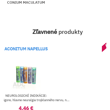
CONIUM MACULATUM
Zľavnené
produkty
AK
ACONITUM NAPELLUS
NEUROLOGICKÉ INDIKÁCIE:
a frigore, hlavne neuralgia trojklanného nervu, n...
4,46 €