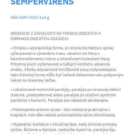
SEMPERVIRENS
GRA HOM CH15 1x4 g
INDIKÁCIE V ZÁVISLOSTI NA TOXIKOLOGICKÝCH A
FARMAKOLOGICKÝCH ÚDAJOCH:
• Chrípka v adynamickej forme, pri ktorej dochádza k úplnej
vyčerpanosti a výraznému trasu, návalom do hlavy s
karmínovočervenou tvárou a intenzívnymi bolesťami hlavy.
Prítomný pocit rozlámanosti a ťažkých končatín, absencia
smädu. Všetky adynamické horúčkovité stavy zodpovedajúce
tejto klinickej forme môžu byť liečené Gelsemiom ako podporným
liekom ku klasickej liečbe.
• Lokalizované motorické paralýzy: paralýza po vírusovej infekcii
(tvárová, postzosterová) alebo paralýza po stlačení (syndróm
pacientov s barlami). Paralýza ako následok séroterapie.
• Poliomyelitis anterior acuta - táto indikácia je aktuálna v
krajinách, kde ešte nebola poliomyelitída úplne zlikvidovaná.
• Myasténia: Indikácie v iniciačnej fáze, kedy klinické príznaky
(ptóza, škúlenie a diplopia, neskoršie dyzartria, paralýza šije,