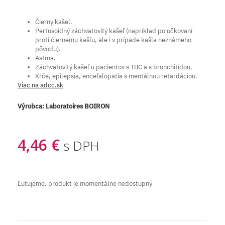
Čierny kašeľ.
Pertusoidný záchvatovitý kašeľ (napríklad po očkovaní
proti čiernemu kašľu, ale i v prípade kašľa neznámeho
pôvodu).
Astma.
Záchvatovitý kašeľ u pacientov s TBC a s bronchitídou.
Kŕče, epilepsia, encefalopatia s mentálnou retardáciou.
Viac na adcc.sk
Výrobca:
Laboratoires BOIRON
4,46 €
s DPH
Ľutujeme, produkt je momentálne nedostupný