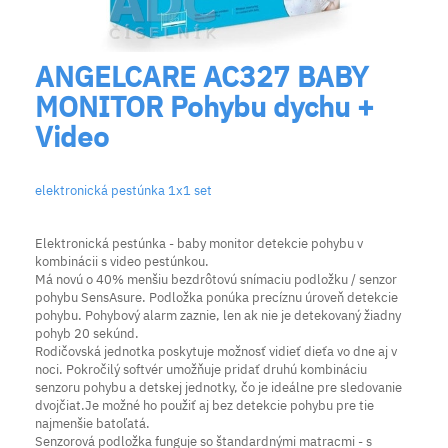
ANGELCARE AC327 BABY
MONITOR Pohybu dychu +
Video
elektronická pestúnka 1x1 set
Elektronická pestúnka - baby monitor detekcie pohybu v
kombinácii s video pestúnkou.
Má novú o 40% menšiu bezdrôtovú snímaciu podložku / senzor
pohybu SensAsure. Podložka ponúka precíznu úroveň detekcie
pohybu. Pohybový alarm zaznie, len ak nie je detekovaný žiadny
pohyb 20 sekúnd.
Rodičovská jednotka poskytuje možnosť vidieť dieťa vo dne aj v
noci. Pokročilý softvér umožňuje pridať druhú kombináciu
senzoru pohybu a detskej jednotky, čo je ideálne pre sledovanie
dvojčiat.Je možné ho použiť aj bez detekcie pohybu pre tie
najmenšie batoľatá.
Senzorová podložka funguje so štandardnými matracmi - s