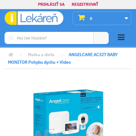
PRIHLÁSIŤ SA
REGISTROVAŤ
0
>
Matka a dieťa
>
ANGELCARE AC327 BABY
MONITOR Pohybu dychu + Video