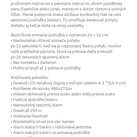
pružinovým matracom a penovými matracmi, okrem pamäťovej
peny (čiastočné alebo plné), matracmi s dutým rámom a vodných
lôžok. Pevná podporná doska udržiava konštantný tlak na celú
senzorovú podložku (senzor), čo umožňuje detekovať pohyby
dieťaťa, aj keď je dieťa na okraji postieľky.
Bezdrôtová snímacia podložka s rozmerom 16 x 16 cm:
• Nastaviteľná citlivosť snímača pohybu
po 15 sekundách, keď nie je rozpoznaný žiadny pohyb, monitor
vydá predbežné pípnutie, ktoré sa pokúsia dieťa prebudiť
po 20 sekundách spustený alarm
• Bez kontaktu s dieťaťom
• Možno pripojiť až 2 snímacie podložky
Rodičovská jednotka:
• Farebný LCD dotykový displej s nočným videním 4,3 ""(10,9 cm)
• Rozlíšenie obrazovky 480x272px
• Hlasom aktivovaný prenos zvuku alebo stály prenos zvuku
• Funkcia spätného hovoru
• Nastaviteľný teplotný alarm
• Dosah až 250 m
• Ovládanie hlasitosti
• Rozdeliteľný obraz pre viac kamier
• Alarm slabých batérií v rodičovskej jednotke
• Alarm slabých batérií vo snímacej podložke