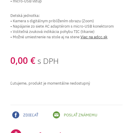
• micro-USB vstup
Detská jednotka:
• Kamera s digitálnym priblížením obrazu (Zoom)
• Napájanie zo siete AC adaptérom s micro-USB konektorom
• Voliteľná zvuková indikácia pohybu TIC (tikanie)
• Možné umiestnenie na stole aj na stene
Viac na adcc.sk
0,00 €
s DPH
Ľutujeme, produkt je momentálne nedostupný
ZDIEĽAŤ
POSLAŤ ZNÁMEMU