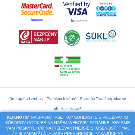
Odstúpiť od zmluvy
Tradičná lekáreň
Poradňa Tradičnej lekárne
eKarta zdravia®
KLIKNUTÍM NA „PRIJAŤ VŠETKO“ SÚHLASÍTE S POUŽÍVANÍM
iLekáreň – Zásielkový predaj liekov, vitamínov, výživových doplnkov, prípravkov s
SÚBOROV COOKIES NA NAŠEJ WEBOVEJ STRÁNKE, ABY SME
liečivým účinkom a kozmetiky. Elektronické zaslanie receptu.
VÁM POSKYTLI ČO NAJRELEVANTNEJŠIE SKÚSENOSTI TÝM,
Na tento portál sa vzťahujú autorské práva a akákoľvek jeho reprodukcia
ŽE SI ZAPAMÄTÁTE VAŠE PREFERENCIE TÝKAJÚCE SA