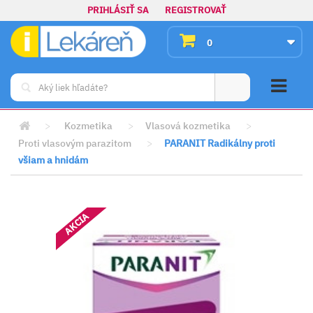
PRIHLÁSIŤ SA
REGISTROVAŤ
0
>
Kozmetika
>
Vlasová kozmetika
>
Proti vlasovým parazitom
>
PARANIT Radikálny proti
všiam a hnidám
AKCIA