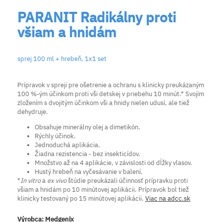
PARANIT Radikálny proti
všiam a hnidám
sprej 100 ml + hrebeň, 1x1 set
Prípravok v spreji pre ošetrenie a ochranu s klinicky preukázaným
100 %-ým účinkom proti vši detskej v priebehu 10 minút.* Svojím
zložením s dvojitým účinkom vši a hnidy nielen udusí, ale tiež
dehydruje.
Obsahuje minerálny olej a dimetikón.
Rýchly účinok.
Jednoduchá aplikácia.
Žiadna rezistencia - bez insekticídov.
Množstvo až na 4 aplikácie, v závislosti od dĺžky vlasov.
Hustý hrebeň na vyčesávanie v balení.
*
In vitro
a
ex vivo
štúdie preukázali účinnosť prípravku proti
všiam a hnidám po 10 minútovej aplikácii. Prípravok bol tiež
klinicky testovaný po 15 minútovej aplikácii.
Viac na adcc.sk
Výrobca:
Medgenix