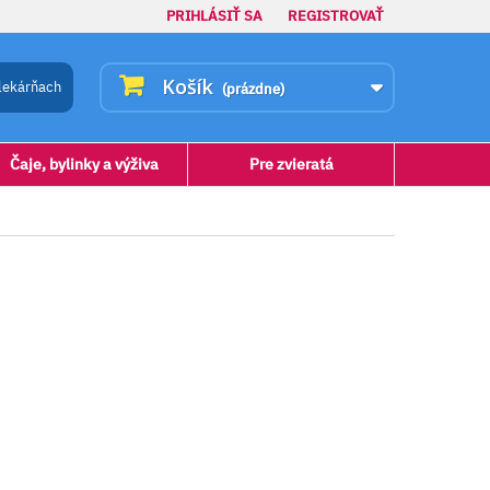
PRIHLÁSIŤ SA
REGISTROVAŤ
Košík
lekárňach
(prázdne)
Čaje, bylinky a výživa
Pre zvieratá