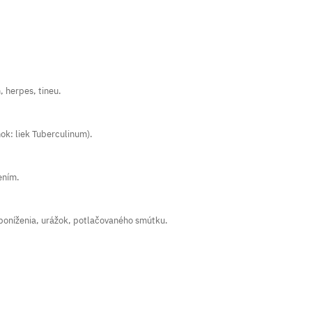
 herpes, tineu.
ok: liek Tuberculinum).
ením.
 poníženia, urážok, potlačovaného smútku.