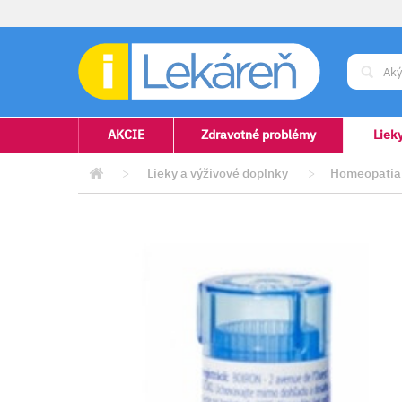
AKCIE
Zdravotné problémy
Liek
>
Lieky a výživové doplnky
>
Homeopatia