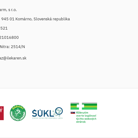
m, s r.o.
, 945 01 Komárno, Slovenská republika
6521
021016800
. Nitra: 2514/N
az@ilekaren.sk