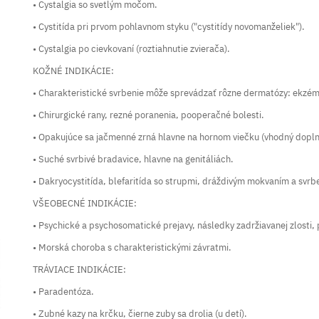
• Cystalgia so svetlým močom.
• Cystitída pri prvom pohlavnom styku ("cystitídy novomanželiek").
• Cystalgia po cievkovaní (roztiahnutie zvierača).
KOŽNÉ INDIKÁCIE:
• Charakteristické svrbenie môže sprevádzať rôzne dermatózy: ekzém,
• Chirurgické rany, rezné poranenia, pooperačné bolesti.
• Opakujúce sa jačmenné zrná hlavne na hornom viečku (vhodný dopln
• Suché svrbivé bradavice, hlavne na genitáliách.
• Dakryocystitída, blefaritída so strupmi, dráždivým mokvaním a svrb
VŠEOBECNÉ INDIKÁCIE:
• Psychické a psychosomatické prejavy, následky zadržiavanej zlosti,
• Morská choroba s charakteristickými závratmi.
TRÁVIACE INDIKÁCIE:
• Paradentóza.
• Zubné kazy na krčku, čierne zuby sa drolia (u detí).