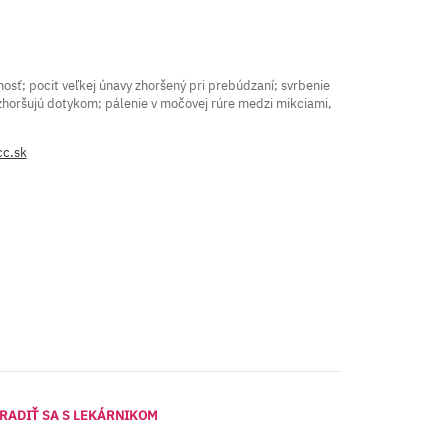
ť; pocit veľkej únavy zhoršený pri prebúdzaní; svrbenie
 zhoršujú dotykom; pálenie v močovej rúre medzi mikciami,
cc.sk
RADIŤ SA S LEKÁRNIKOM