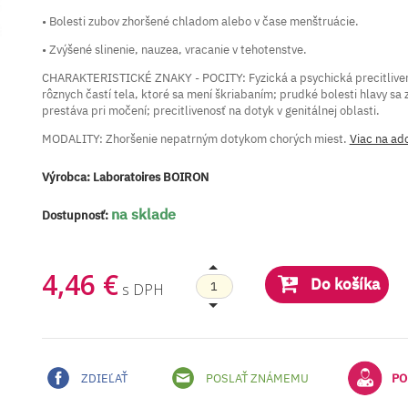
• Bolesti zubov zhoršené chladom alebo v čase menštruácie.
• Zvýšené slinenie, nauzea, vracanie v tehotenstve.
CHARAKTERISTICKÉ ZNAKY - POCITY: Fyzická a psychická precitlivenos
rôznych častí tela, ktoré sa mení škriabaním; prudké bolesti hlavy sa
prestáva pri močení; precitlivenosť na dotyk v genitálnej oblasti.
MODALITY: Zhoršenie nepatrným dotykom chorých miest.
Viac na ad
Výrobca:
Laboratoires BOIRON
na sklade
Dostupnosť:
4,46 €
Do košíka
s DPH
ZDIEĽAŤ
POSLAŤ ZNÁMEMU
PO