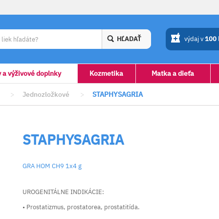
HĽADAŤ
výdaj v
100
y a výživové doplnky
Kozmetika
Matka a dieťa
>
Jednozložkové
>
STAPHYSAGRIA
STAPHYSAGRIA
GRA HOM CH9 1x4 g
UROGENITÁLNE INDIKÁCIE:
• Prostatizmus, prostatorea, prostatitída.