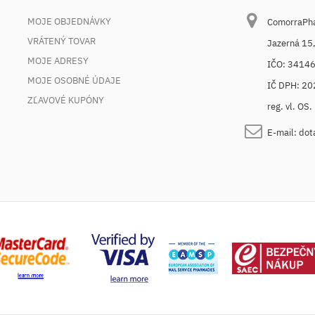
MOJE OBJEDNÁVKY
ComorraPhar
VRÁTENÝ TOVAR
Jazerná 15
MOJE ADRESY
IČO: 3414
MOJE OSOBNÉ ÚDAJE
IČ DPH: 2
ZĽAVOVÉ KUPÓNY
reg. vl. OS
E-mail:
dot