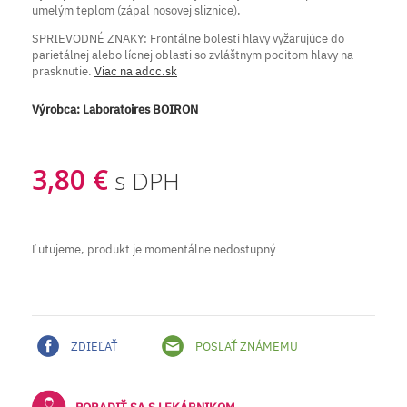
umelým teplom (zápal nosovej sliznice).
SPRIEVODNÉ ZNAKY: Frontálne bolesti hlavy vyžarujúce do
parietálnej alebo lícnej oblasti so zvláštnym pocitom hlavy na
prasknutie.
Viac na adcc.sk
Výrobca:
Laboratoires BOIRON
3,80 €
s DPH
Ľutujeme, produkt je momentálne nedostupný
ZDIEĽAŤ
POSLAŤ ZNÁMEMU