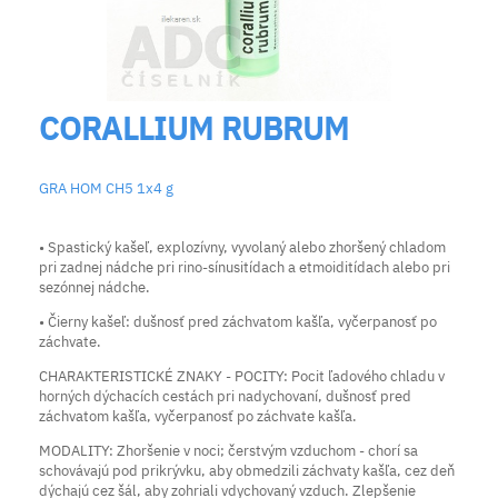
CORALLIUM RUBRUM
GRA HOM CH5 1x4 g
• Spastický kašeľ, explozívny, vyvolaný alebo zhoršený chladom
pri zadnej nádche pri rino-sínusitídach a etmoiditídach alebo pri
sezónnej nádche.
• Čierny kašeľ: dušnosť pred záchvatom kašľa, vyčerpanosť po
záchvate.
CHARAKTERISTICKÉ ZNAKY - POCITY: Pocit ľadového chladu v
horných dýchacích cestách pri nadychovaní, dušnosť pred
záchvatom kašľa, vyčerpanosť po záchvate kašľa.
MODALITY: Zhoršenie v noci; čerstvým vzduchom - chorí sa
schovávajú pod prikrývku, aby obmedzili záchvaty kašľa, cez deň
dýchajú cez šál, aby zohriali vdychovaný vzduch. Zlepšenie