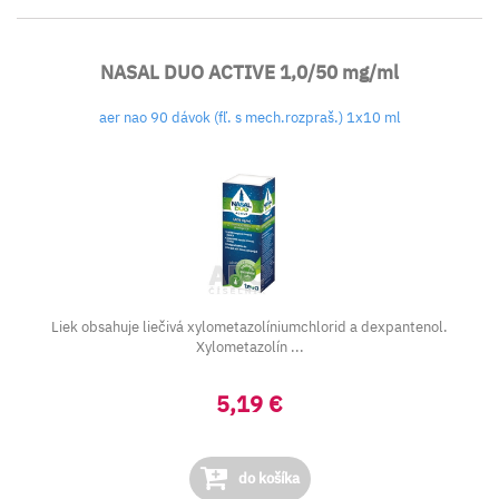
NASAL DUO ACTIVE 1,0/50 mg/ml
aer nao 90 dávok (fľ. s mech.rozpraš.) 1x10 ml
Liek obsahuje liečivá xylometazolíniumchlorid a dexpantenol.
Xylometazolín ...
5,19 €
do košíka