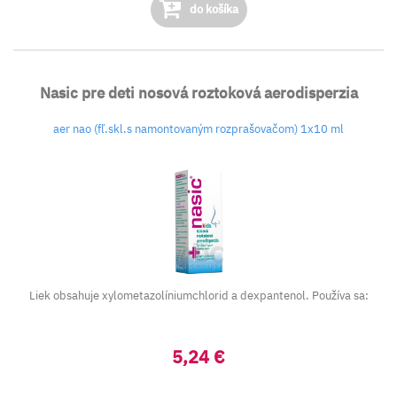
do košíka
Nasic pre deti nosová roztoková aerodisperzia
aer nao (fľ.skl.s namontovaným rozprašovačom) 1x10 ml
Liek obsahuje xylometazolíniumchlorid a dexpantenol. Používa sa:
5,24 €