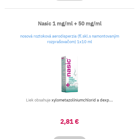
Nasic 1 mg/ml + 50 mg/ml
nosová roztoková aerodisperzia (fľ.skl.s namontovaným
rozprašovačom) 1x10 ml
Liek obsahuje
xylometazolíniumchlorid a dexp...
2,81 €