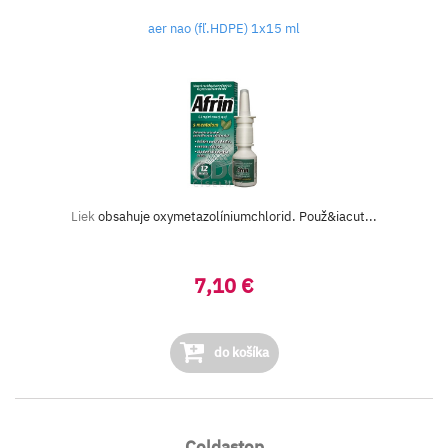
aer nao (fľ.HDPE) 1x15 ml
Liek
obsahuje oxymetazolíniumchlorid. Použ&iacut...
7,10 €
do košíka
Coldastop