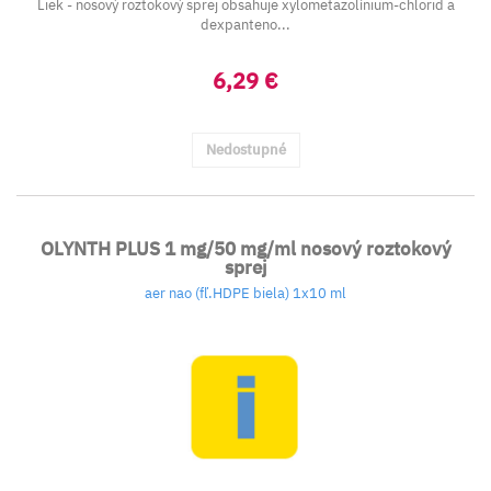
Liek - nosový roztokový sprej obsahuje xylometazolínium-chlorid a
dexpanteno...
6,29 €
Nedostupné
OLYNTH PLUS 1 mg/50 mg/ml nosový roztokový
sprej
aer nao (fľ.HDPE biela) 1x10 ml