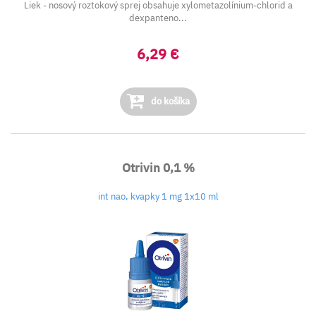
Liek - nosový roztokový sprej obsahuje xylometazolínium-chlorid a
dexpanteno...
6,29 €
do košíka
Otrivin 0,1 %
int nao, kvapky 1 mg 1x10 ml