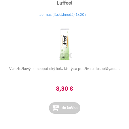
Luffeel
aer nas (fľ.skl.hnedá) 1x20 ml
Viaczložkový homeopatický liek, ktorý sa používa u dospel&yacu...
8,30 €
do košíka