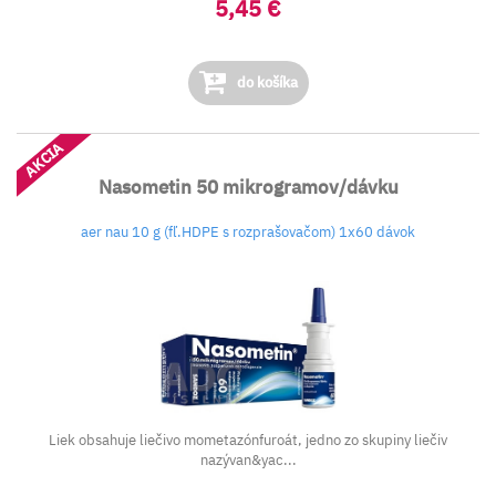
5,45 €
do košíka
AKCIA
Nasometin 50 mikrogramov/dávku
aer nau 10 g (fľ.HDPE s rozprašovačom) 1x60 dávok
Liek obsahuje liečivo mometazónfuroát, jedno zo skupiny liečiv
nazývan&yac...