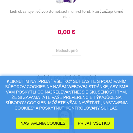
Liek obsahuje liečivo xylometazolínium-chlorid, ktorý zužuje krvné
ci...
0,00 €
Nedostupné
Otrivin pre deti 0,5 mg/ml
KLIKNUTÍM NA „PRIJAŤ VŠETKO“ SÚHLASÍTE S POUŽÍVANÍM
SÚBOROV COOKIES NA NAŠEJ WEBOVEJ STRÁNKE, ABY SME
int nao (fľ.HDPE) 1x10 ml
VÁM POSKYTLI ČO NAJRELEVANTNEJŠIE SKÚSENOSTI TÝM,
ŽE SI ZAPAMÄTÁTE VAŠE PREFERENCIE TÝKAJÚCE SA
SÚBOROV COOKIES. MÔŽETE VŠAK NAVŠTÍVIŤ „NASTAVENIA
COOKIES“ A POSKYTNÚŤ KONTROLOVANÝ SÚHLAS.
NASTAVENIA COOKIES
PRIJAŤ VŠETKO