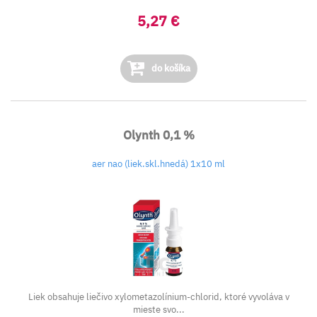
5,27 €
do košíka
Olynth 0,1 %
aer nao (liek.skl.hnedá) 1x10 ml
Liek obsahuje liečivo xylometazolínium-chlorid, ktoré vyvoláva v
mieste svo...