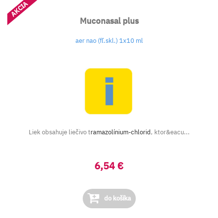
AKCIA
Muconasal plus
aer nao (fľ.skl.) 1x10 ml
Liek obsahuje liečivo t
ramazolínium-chlorid
, ktor&eacu...
6,54 €
do košíka