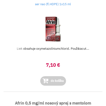
aer nao (fľ.HDPE) 1x15 ml
Liek
obsahuje oxymetazolíniumchlorid. Použ&iacut...
7,10 €
do košíka
Afrin 0,5 mg/ml nosový sprej s mentolom