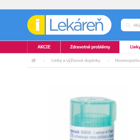
AKCIE
Zdravotné problémy
Liek
>
Lieky a výživové doplnky
>
Homeopatia