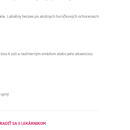
čele. Labiálny herpes po akútnych horúčkových ochoreniach
rziou k soli a nadmerným smädom alebo jeho absenciou.
tupný
RADIŤ SA S LEKÁRNIKOM