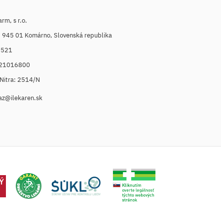
m, s r.o.
, 945 01 Komárno, Slovenská republika
6521
021016800
. Nitra: 2514/N
az@ilekaren.sk