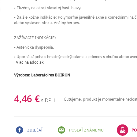
• Ekzémy na okraji vlasatej časti hlavy.
• Ďalšie kožné indikácie: Polymorfné juvenilné akné s komedónmi na 
alebo vystavení slnku. Análny herpes.
ZAŽÍVACIE INDIKÁCIE:
• Astenická dyspepsia.
• Úporná zápcha s hmatnými skýbalami u jedincov s chuťou alebo ave
Viac na adcc.sk
Výrobca:
Laboratoires BOIRON
4,46 €
Ľutujeme, produkt je momentálne nedos
s DPH
ZDIEĽAŤ
POSLAŤ ZNÁMEMU
PO