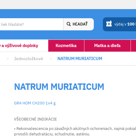
HĽADAŤ
výdaj v
100
y a výživové doplnky
Kozmetika
Matka a dieťa
>
Jednozložkové
>
NATRUM MURIATICUM
NATRUM MURIATICUM
GRA HOM CH200 1x4 g
VŠEOBECNÉ INDIKÁCIE
• Rekonvalescencia po závažných akútnych ochoreniach, najmä pokiaľ s
privodili dehydratáciu, schudnutie, asténiu.