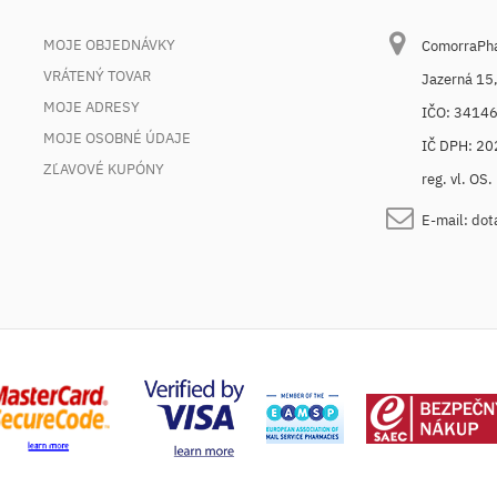
MOJE OBJEDNÁVKY
ComorraPhar
VRÁTENÝ TOVAR
Jazerná 15
MOJE ADRESY
IČO: 3414
MOJE OSOBNÉ ÚDAJE
IČ DPH: 2
ZĽAVOVÉ KUPÓNY
reg. vl. OS
E-mail:
dot