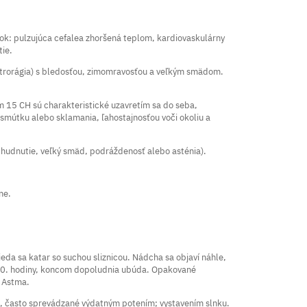
šok: pulzujúca cefalea zhoršená teplom, kardiovaskulárny
tie.
trorágia) s bledosťou, zimomravosťou a veľkým smädom.
 15 CH sú charakteristické uzavretím sa do seba,
mútku alebo sklamania, ľahostajnosťou voči okoliu a
 chudnutie, veľký smäd, podráždenosť alebo asténia).
ne.
ieda sa katar so suchou sliznicou. Nádcha sa objaví náhle,
 10. hodiny, koncom dopoludnia ubúda. Opakované
. Astma.
u, často sprevádzané výdatným potením; vystavením slnku.