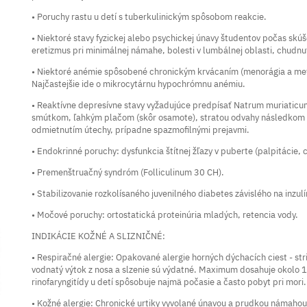
• Poruchy rastu u detí s tuberkulinickým spôsobom reakcie.
• Niektoré stavy fyzickej alebo psychickej únavy študentov počas skú
eretizmus pri minimálnej námahe, bolesti v lumbálnej oblasti, chudnu
• Niektoré anémie spôsobené chronickým krvácaním (menorágia a me
Najčastejšie ide o mikrocytárnu hypochrómnu anémiu.
• Reaktívne depresívne stavy vyžadujúce predpísať Natrum muriaticum
smútkom, ľahkým plačom (skôr osamote), stratou odvahy následkom s
odmietnutím útechy, prípadne spazmofilnými prejavmi.
• Endokrinné poruchy: dysfunkcia štítnej žľazy v puberte (palpitácie,
• Premenštruačný syndróm (Folliculinum 30 CH).
• Stabilizovanie rozkolísaného juvenilného diabetes závislého na inzulí
• Močové poruchy: ortostatická proteinúria mladých, retencia vody.
INDIKÁCIE KOŽNÉ A SLIZNIČNÉ:
• Respiračné alergie: Opakované alergie horných dýchacích ciest - str
vodnatý výtok z nosa a slzenie sú výdatné. Maximum dosahuje okolo
rinofaryngitídy u detí spôsobuje najmä počasie a často pobyt pri mori
• Kožné alergie: Chronické urtiky vyvolané únavou a prudkou námaho