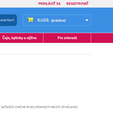
PRIHLÁSIŤ SA
REGISTROVAŤ
Košík
lekárňach
(prázdne)
Čaje, bylinky a výživa
Pre zvieratá
pôsobili značné straty telesných tekutín (krvácanie),