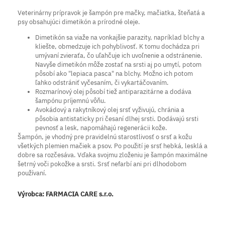
Veterinárny prípravok je šampón pre mačky, mačiatka, šteňatá a
psy obsahujúci dimetikón a prírodné oleje.
Dimetikón sa viaže na vonkajšie parazity, napríklad blchy a
kliešte, obmedzuje ich pohyblivosť. K tomu dochádza pri
umývaní zvieraťa, čo uľahčuje ich uvoľnenie a odstránenie.
Navyše dimetikón môže zostať na srsti aj po umytí, potom
pôsobí ako "lepiaca pasca" na blchy. Možno ich potom
ľahko odstrániť vyčesaním, či vykartáčovaním.
Rozmarínový olej pôsobí tiež antiparazitárne a dodáva
šampónu príjemnú vôňu.
Avokádový a rakytníkový olej srsť vyživujú, chránia a
pôsobia antistaticky pri česaní dlhej srsti. Dodávajú srsti
pevnosť a lesk, napomáhajú regenerácii kože.
Šampón, je vhodný pre pravidelnú starostlivosť o srsť a kožu
všetkých plemien mačiek a psov. Po použití je srsť hebká, lesklá a
dobre sa rozčesáva. Vďaka svojmu zloženiu je šampón maximálne
šetrný voči pokožke a srsti. Srsť nefarbí ani pri dlhodobom
používaní.
Výrobca:
FARMACIA CARE s.r.o.