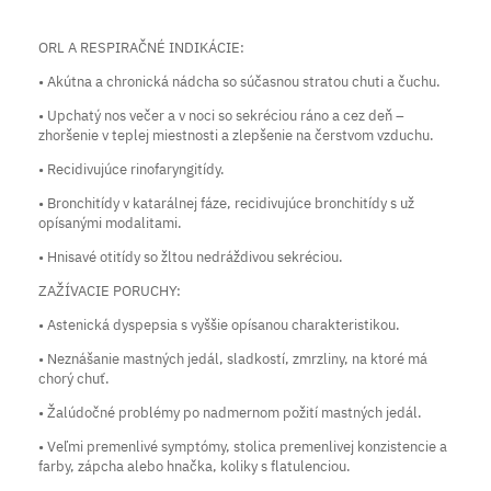
ORL A RESPIRAČNÉ INDIKÁCIE:
• Akútna a chronická nádcha so súčasnou stratou chuti a čuchu.
• Upchatý nos večer a v noci so sekréciou ráno a cez deň –
zhoršenie v teplej miestnosti a zlepšenie na čerstvom vzduchu.
• Recidivujúce rinofaryngitídy.
• Bronchitídy v katarálnej fáze, recidivujúce bronchitídy s už
opísanými modalitami.
• Hnisavé otitídy so žltou nedráždivou sekréciou.
ZAŽÍVACIE PORUCHY:
• Astenická dyspepsia s vyššie opísanou charakteristikou.
• Neznášanie mastných jedál, sladkostí, zmrzliny, na ktoré má
chorý chuť.
• Žalúdočné problémy po nadmernom požití mastných jedál.
• Veľmi premenlivé symptómy, stolica premenlivej konzistencie a
farby, zápcha alebo hnačka, koliky s flatulenciou.