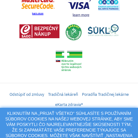
Odstúpiť od zmluvy
Tradičná lekáreň
Poradňa Tradičnej lekárne
eKarta zdravia®
KLIKNUTÍM NA „PRIJAŤ VŠETKO“ SÚHLASÍTE S POUŽÍVANÍM
iLekáreň – Zásielkový predaj liekov, vitamínov, výživových doplnkov, prípravkov s
SÚBOROV COOKIES NA NAŠEJ WEBOVEJ STRÁNKE, ABY SME
liečivým účinkom a kozmetiky. Elektronické zaslanie receptu.
VÁM POSKYTLI ČO NAJRELEVANTNEJŠIE SKÚSENOSTI TÝM,
Na tento portál sa vzťahujú autorské práva a akákoľvek jeho reprodukcia
ŽE SI ZAPAMÄTÁTE VAŠE PREFERENCIE TÝKAJÚCE SA
(používanie, kopírovanie, šírenie a pod.),
SÚBOROV COOKIES. MÔŽETE VŠAK NAVŠTÍVIŤ „NASTAVENIA
alebo reprodukcia jeho časti (prevzatie obrázkov, textov a pod.) podlieha