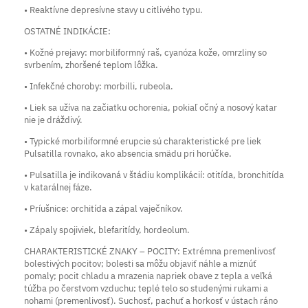
• Reaktívne depresívne stavy u citlivého typu.
OSTATNÉ INDIKÁCIE:
• Kožné prejavy: morbiliformný raš, cyanóza kože, omrzliny so
svrbením, zhoršené teplom lôžka.
• Infekčné choroby: morbilli, rubeola.
• Liek sa užíva na začiatku ochorenia, pokiaľ očný a nosový katar
nie je dráždivý.
• Typické morbiliformné erupcie sú charakteristické pre liek
Pulsatilla rovnako, ako absencia smädu pri horúčke.
• Pulsatilla je indikovaná v štádiu komplikácií: otitída, bronchitída
v katarálnej fáze.
• Príušnice: orchitída a zápal vaječníkov.
• Zápaly spojiviek, blefaritídy, hordeolum.
CHARAKTERISTICKÉ ZNAKY – POCITY: Extrémna premenlivosť
bolestivých pocitov; bolesti sa môžu objaviť náhle a miznúť
pomaly; pocit chladu a mrazenia napriek obave z tepla a veľká
túžba po čerstvom vzduchu; teplé telo so studenými rukami a
nohami (premenlivosť). Suchosť, pachuť a horkosť v ústach ráno