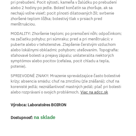
pri prebudení. Pocit sýtosti, kameňa v žalúdku po prebudení
alebo 2 hodiny po jedle. Bolesť končatín sa zhoršuje, ak sa
nechajú voľne visieť; pocit plnosti dilatovaných žíl; svrbenie
zhoršené teplom lôžka; bolestivý tlak v prsiach pred
menštruáciou.
MODALITY: Zhoršenie teplom; po premočení nôh; odpočinkom;
na začiatku pohybu; pri súmraku; pred a pri menštruácii; v
puberte alebo v tehotenstve. Zlepšenie čerstvým vzduchom
alebo lokálnymi obkladmi; pohybom; utešovaním. Topografia:
sťahovavé bolesti a prejavy zápalu; unilateralita niektorých
symptómov alebo pocitov (cefalea, pocit chladu a tepla,
potenie).
SPRIEVODNÉ ZNAKY: Mrazenie sprevádzajúce často bolestivé
krízy; absencia smädu; chuť na zmrzlinu (zle znášaná); chuť na
korenisté jedlá; neznášanlivosť mastných jedál; plač pri bolesti
alebo rozprávaní o svojich problémoch.
Viac na adcc.sk
Výrobca:
Laboratoires BOIRON
na sklade
Dostupnosť: