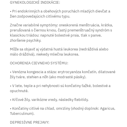
GYNEKOLOGICKÉ INDIKÁCIE:
• Pri endokrinných a obehových poruchách mladých dievčat a
žien zodpovedajúcich citlivému typu.
Značne variabilné symptómy: oneskorená menštruácia, krátka,
prerušovaná s čiernou krvou, častý premenštruačný syndróm s
klasickou triádou: napnuté bolestivé prsia, tlak v panve,
zhoršenie psychiky.
Môže sa objaviť aj výdatná hustá leukorea (nedráždivá alebo
málo dráždivá), niekedy mliečna leukorea.
OCHORENIA CIEVNEHO SYSTÉMU:
• Venózna kongescia a stáza: erytrocyanóza končatín, dilatované
žily tváre, stehien a nôh (ako modrasté pásiky).
• V lete, teple a pri nehybnosti sú končatiny ťažké, bolestivé a
opuchnuté.
• Kŕčové žily, varikózne vredy, následky flebitídy.
• Končatiny citlivé na chlad, omrzliny (vhodný doplnok: Agaricus,
Tuberculinum).
DEPRESÍVNE PREJAVY: