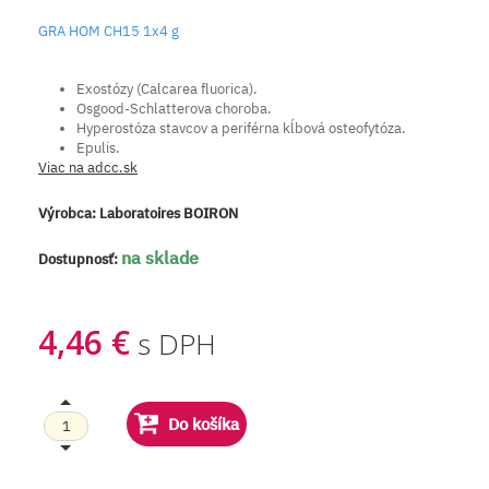
GRA HOM CH15 1x4 g
Exostózy (Calcarea fluorica).
Osgood-Schlatterova choroba.
Hyperostóza stavcov a periférna kĺbová osteofytóza.
Epulis.
Viac na adcc.sk
Výrobca:
Laboratoires BOIRON
na sklade
Dostupnosť:
4,46 €
s DPH
Do košíka