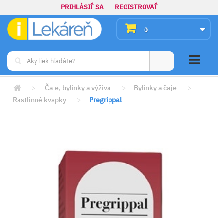
PRIHLÁSIŤ SA
REGISTROVAŤ
0
>
Čaje, bylinky a výživa
>
Bylinky a čaje
>
Rastlinné kvapky
>
Pregrippal