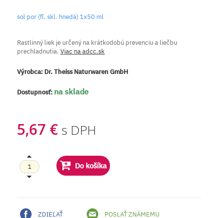
sol por (fľ. skl. hnedá) 1x50 ml
Rastlinný liek je určený na krátkodobú prevenciu a liečbu
prechladnutia.
Viac na adcc.sk
Výrobca:
Dr. Theiss Naturwaren GmbH
na sklade
Dostupnosť:
5,67 €
s DPH
Do košíka
ZDIEĽAŤ
POSLAŤ ZNÁMEMU