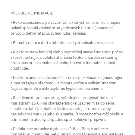
VŠEOBECNÉ INDIKÁCIE
• Rekonvalescencia po závažných akútnych ochoreniach, najmä
pokiaľ spôsobili značné straty telesných tekutín (krvácanie),
privodili dehydratáciu, schudnutie, asténiu.
• Poruchy rastu u detí s tuberkulinickým spôsobom reakcie.
• Niektoré stavy fyzickej alebo psychickej únavy študentov počas
skúšok: pulzujúca cefalea zhoršená teplom, kardiovaskulárny
eretizmus pri minimálnej námahe, bolesti v lumbálnej oblasti,
chudnutie.
• Niektoré anémie spôsobené chronickým krvácaním (menorágia
a metrorágia) s bledosťou, zimomravosťou a veľkým smädom.
Najčastejšie ide o mikrocytárnu hypochrómnu anémiu.
• Reaktívne depresívne stavy vyžadujúce predpísať Natrum
muriaticum 15 CH sú charakteristické uzavretím sa do seba,
smútkom, ľahkým plačom (skôr osamote), stratou odvahy
následkom smútku alebo sklamania, ľahostajnosťou voči okoliu a
odmietnutím útechy, prípadne spazmofilnými prejavmi.
• Endokrinné poruchy: dysfunkcia štítnej žľazy v puberte
(palpitácie, chudnutie, veľký smäd, podráždenosť alebo asténia).