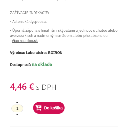
ZAŽÍVACIE INDIKÁCIE:
• Astenická dyspepsia.
• Úporná zápcha s hmatnými skýbalami u jedincov s chuťou alebo
averziou k soli a nadmerným smädom alebo jeho absenciou.
Viac na adcc.sk
Výrobca:
Laboratoires BOIRON
na sklade
Dostupnosť:
4,46 €
s DPH
Do košíka