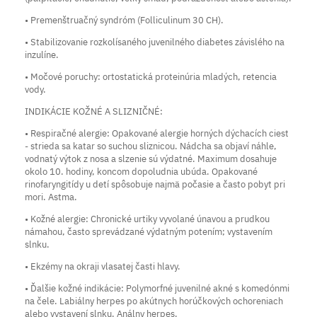
• Premenštruačný syndróm (Folliculinum 30 CH).
• Stabilizovanie rozkolísaného juvenilného diabetes závislého na
inzulíne.
• Močové poruchy: ortostatická proteinúria mladých, retencia
vody.
INDIKÁCIE KOŽNÉ A SLIZNIČNÉ:
• Respiračné alergie: Opakované alergie horných dýchacích ciest
- strieda sa katar so suchou sliznicou. Nádcha sa objaví náhle,
vodnatý výtok z nosa a slzenie sú výdatné. Maximum dosahuje
okolo 10. hodiny, koncom dopoludnia ubúda. Opakované
rinofaryngitídy u detí spôsobuje najmä počasie a často pobyt pri
mori. Astma.
• Kožné alergie: Chronické urtiky vyvolané únavou a prudkou
námahou, často sprevádzané výdatným potením; vystavením
slnku.
• Ekzémy na okraji vlasatej časti hlavy.
• Ďalšie kožné indikácie: Polymorfné juvenilné akné s komedónmi
na čele. Labiálny herpes po akútnych horúčkových ochoreniach
alebo vystavení slnku. Análny herpes.