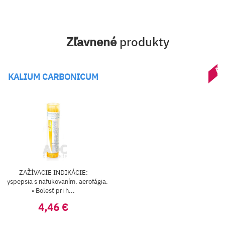
Zľavnené
produkty
AK
KALIUM CARBONICUM
ZAŽÍVACIE INDIKÁCIE:
• Dyspepsia s nafukovaním, aerofágia.
• Bolesť pri h...
4,46 €