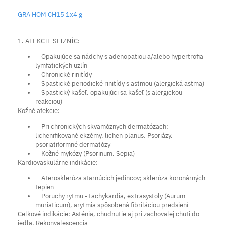
GRA HOM CH15 1x4 g
1. AFEKCIE SLIZNÍC:
Opakujúce sa nádchy s adenopatiou a/alebo hypertrofia
lymfatických uzlín
Chronické rinitídy
Spastické periodické rinitídy s astmou (alergická astma)
Spastický kašeľ, opakujúci sa kašeľ (s alergickou
reakciou)
Kožné afekcie:
Pri chronických skvamóznych dermatózach:
lichenifikované ekzémy, lichen planus. Psoriázy,
psoriatiformné dermatózy
Kožné mykózy (Psorinum, Sepia)
Kardiovaskulárne indikácie:
Ateroskleróza starnúcich jedincov; skleróza koronárných
tepien
Poruchy rytmu - tachykardia, extrasystoly (Aurum
muriaticum), arytmia spôsobená fibriláciou predsiení
Celkové indikácie: Asténia, chudnutie aj pri zachovalej chuti do
jedla. Rekonvalescencia