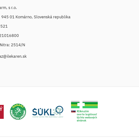
m, s r.o.
, 945 01 Komárno, Slovenská republika
6521
021016800
. Nitra: 2514/N
az@ilekaren.sk