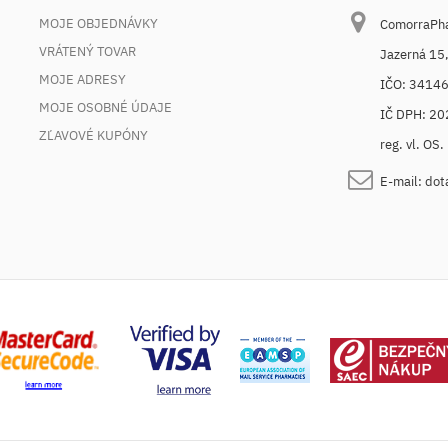
MOJE OBJEDNÁVKY
ComorraPhar
VRÁTENÝ TOVAR
Jazerná 15
MOJE ADRESY
IČO: 3414
MOJE OSOBNÉ ÚDAJE
IČ DPH: 2
ZĽAVOVÉ KUPÓNY
reg. vl. OS
E-mail:
dot