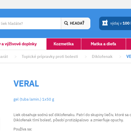
HĽADAŤ
výdaj v
100
y a výživové doplnky
Kozmetika
Matka a dieťa
arát
>
Topické prípravky proti bolesti
>
Diklofenak
>
V
VERAL
gel (tuba lamin.) 1x50 g
Liek obsahuje sodnú soľ diklofenaku. Patrí do skupiny liečiv, ktoré sa
Diklofenak tlmí bolesť, pôsobí protizápalovo a zmierňuje opuchy.
Používa sa: