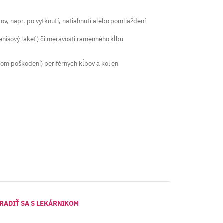
ov, napr. po vytknutí, natiahnutí alebo pomliaždení
enisový lakeť) či meravosti ramenného kĺbu
nom poškodení) periférnych kĺbov a kolien
RADIŤ SA S LEKÁRNIKOM