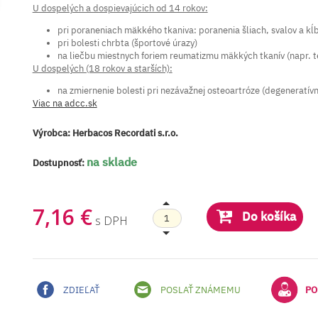
U dospelých a dospievajúcich od 14 rokov:
pri poraneniach mäkkého tkaniva: poranenia šliach, svalov a kĺb
pri bolesti chrbta (športové úrazy)
na liečbu miestnych foriem reumatizmu mäkkých tkanív (napr. t
U dospelých (18 rokov a starších):
na zmiernenie bolesti pri nezávažnej osteoartróze (degeneratív
Viac na adcc.sk
Výrobca:
Herbacos Recordati s.r.o.
na sklade
Dostupnosť:
7,16 €
Do košíka
s DPH
ZDIEĽAŤ
POSLAŤ ZNÁMEMU
PO