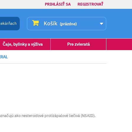
PRIHLÁSIŤ SA
REGISTROVAŤ
Košík
lekárňach
(prázdne)
Čaje, bylinky a výživa
Pre zvieratá
ERAL
 označujú ako nesteroidové protizápalové liečivá (NSAID).