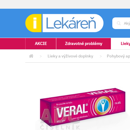
AKCIE
Zdravotné problémy
Liek
>
Lieky a výživové doplnky
>
Pohybový ap