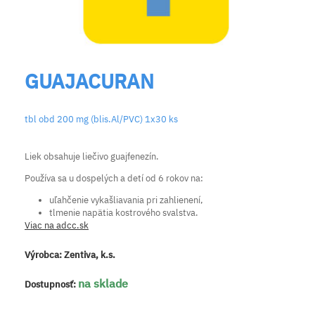
GUAJACURAN
tbl obd 200 mg (blis.Al/PVC) 1x30 ks
Liek obsahuje liečivo guajfenezín.
Používa sa u dospelých a detí od 6 rokov na:
uľahčenie vykašliavania pri zahlienení,
tlmenie napätia kostrového svalstva.
Viac na adcc.sk
Výrobca:
Zentiva, k.s.
na sklade
Dostupnosť: