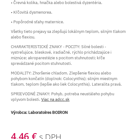
• Črevná kolika, hnačka alebo bolestivá dyzentéria.
• Kŕčovitá dysmenorea.
• Popôrodné sťahy maternice.
Všetky tieto prejavy sa zlepšujú lokálnym teplom, silným tlakom
alebo flexiou.
CHARAKTERISTICKÉ ZNAKY - POCITY: Silné bolesti -
vystreľujúce, bleskové, iradiačné, rýchlo prichádzajúce i
miznúce; akroparestézie s pocitom stuhnutosti; kŕče
sprevádzané pocitom stuhnutosti.
MODALITY: Zhoršenie chladom. Zlepšenie flexiou alebo
pohybom končatín (doplnok: Colocynthis); silným miestnym
tlakom, teplom (lepšie ako liek Colocynthis). Lateralita pravá.
SPRIEVODNÉ ZNAKY: Pohyb, potreba neustáleho pohybu
vplyvom bolesti.
Viac na adcc.sk
Výrobca:
Laboratoires BOIRON
4,46 €
s DPH