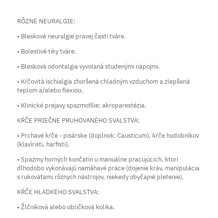
RÔZNE NEURALGIE:
• Bleskové neuralgie pravej časti tváre.
• Bolestivé tiky tváre.
• Blesková odontalgia vyvolaná studenými nápojmi.
• Kŕčovitá ischialgia zhoršená chladným vzduchom a zlepšená
teplom a/alebo flexiou.
• Klinické prejavy spazmofílie: akroparestézia.
KŔČE PRIEČNE PRUHOVANÉHO SVALSTVA:
• Prchavé kŕče - pisárske (doplnok: Causticum), kŕče hudobníkov
(klavíristi, harfisti).
• Spazmy horných končatín u manuálne pracujúcich, ktorí
dlhodobo vykonávajú namáhavé práce (dojenie kráv, manipulácia
s rukoväťami rôznych nástrojov, niekedy obyčajné pletenie).
KŔČE HLADKÉHO SVALSTVA:
• Žlčníková alebo obličková kolika.