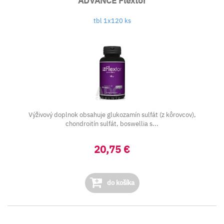
ADVANCE Flextor
tbl 1x120 ks
Výživový doplnok obsahuje glukozamín sulfát (z kôrovcov),
chondroitín sulfát, boswellia s...
20,75 €
do košíka