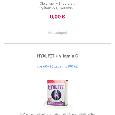
Obsahuje ( v 1 tablete) :
Kryštalický glukozamín ...
0,00 €
Nedostupné
HYALFIT + vitamín C
cps 60+30 zadarmo (90 ks)
Výživový doplnok s obsahom čistého kryštalického