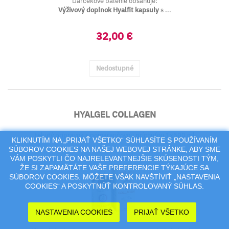
Darčekové balenie obsahuje:
Výživový doplnok Hyalfit kapsuly
s ...
32,00 €
Nedostupné
HYALGEL COLLAGEN
tekutý prípravok s pomarančovou príchuťou 1x500 ml
KLIKNUTÍM NA „PRIJAŤ VŠETKO“ SÚHLASÍTE S POUŽÍVANÍM
SÚBOROV COOKIES NA NAŠEJ WEBOVEJ STRÁNKE, ABY SME
VÁM POSKYTLI ČO NAJRELEVANTNEJŠIE SKÚSENOSTI TÝM,
ŽE SI ZAPAMÄTÁTE VAŠE PREFERENCIE TÝKAJÚCE SA
SÚBOROV COOKIES. MÔŽETE VŠAK NAVŠTÍVIŤ „NASTAVENIA
COOKIES“ A POSKYTNÚŤ KONTROLOVANÝ SÚHLAS.
NASTAVENIA COOKIES
PRIJAŤ VŠETKO