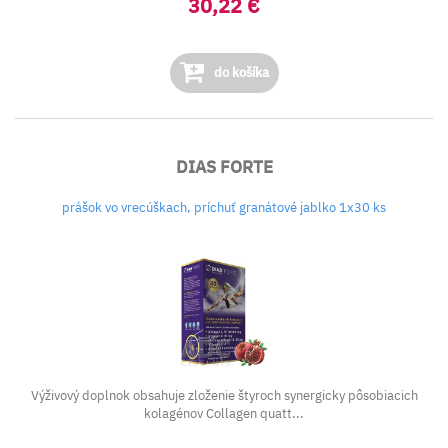
30,22 €
do košíka
DIAS FORTE
prášok vo vrecúškach, príchuť granátové jablko 1x30 ks
Výživový doplnok obsahuje zloženie štyroch synergicky pôsobiacich
kolagénov Collagen quatt...