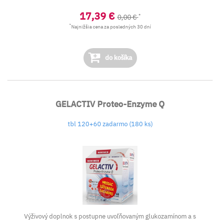
17,39 €
*
0,00 €
*
Najnižšia cena za posledných 30 dní
do košíka
GELACTIV Proteo-Enzyme Q
tbl 120+60 zadarmo (180 ks)
Výživový doplnok s postupne uvoľňovaným glukozamínom a s