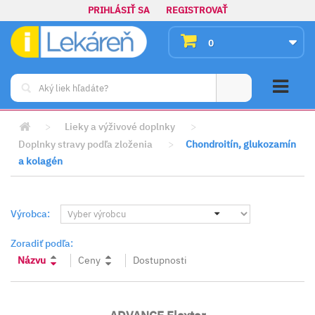
PRIHLÁSIŤ SA
REGISTROVAŤ
0
>
Lieky a výživové doplnky
>
Doplnky stravy podľa zloženia
>
Chondroitín, glukozamín
a kolagén
Výrobca:
Zoradiť podľa:
Názvu
Ceny
Dostupnosti