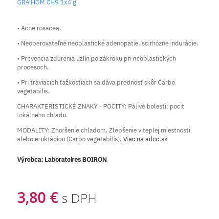
GRA HOM CH9 1x4 g
• Acne rosacea.
• Neoperovateľné neoplastické adenopatie, scirhózne indurácie.
• Prevencia zdurenia uzlín po zákroku pri neoplastických
procesoch.
• Pri tráviacich ťažkostiach sa dáva prednosť skôr Carbo
vegetabilis.
CHARAKTERISTICKÉ ZNAKY - POCITY: Pálivé bolesti; pocit
lokálneho chladu.
MODALITY: Zhoršenie chladom. Zlepšenie v teplej miestnosti
alebo eruktáciou (Carbo vegetabilis).
Viac na adcc.sk
Výrobca:
Laboratoires BOIRON
3,80 €
s DPH