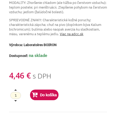
MODALITY: Zhoršenie chladom (ale túžba po čerstvom vzduchu);
teplom postele; pri menštruácii. Zlepšenie pohybom na čerstvom
vzduchu; jedlom (žalúdočné bolesti).
SPRIEVODNÉ ZNAKY: Charakteristické kožné poruchy;
charakteristická zápcha; chuť na pivo (doplnkom býva Kalium
bichromicum); bulímia alebo naopak averzia ku sladkostiam,
mäsu, varenému a teplému jedlu.
Viac na adcc.sk
Výrobca:
Laboratoires BOIRON
na sklade
Dostupnosť:
4,46 €
s DPH
Do košíka