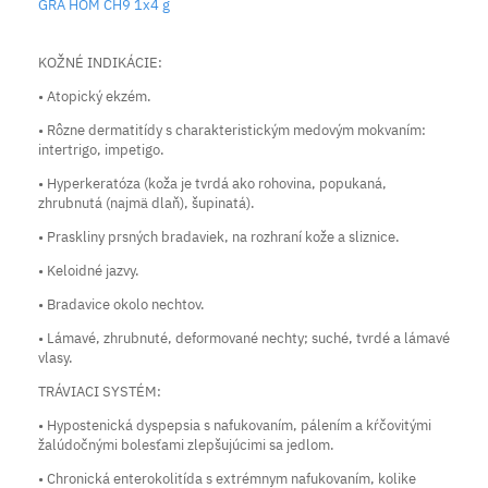
GRA HOM CH9 1x4 g
KOŽNÉ INDIKÁCIE:
• Atopický ekzém.
• Rôzne dermatitídy s charakteristickým medovým mokvaním:
intertrigo, impetigo.
• Hyperkeratóza (koža je tvrdá ako rohovina, popukaná,
zhrubnutá (najmä dlaň), šupinatá).
• Praskliny prsných bradaviek, na rozhraní kože a sliznice.
• Keloidné jazvy.
• Bradavice okolo nechtov.
• Lámavé, zhrubnuté, deformované nechty; suché, tvrdé a lámavé
vlasy.
TRÁVIACI SYSTÉM:
• Hypostenická dyspepsia s nafukovaním, pálením a kŕčovitými
žalúdočnými bolesťami zlepšujúcimi sa jedlom.
• Chronická enterokolitída s extrémnym nafukovaním, kolike