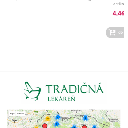
antikon..
4,46 
do ko