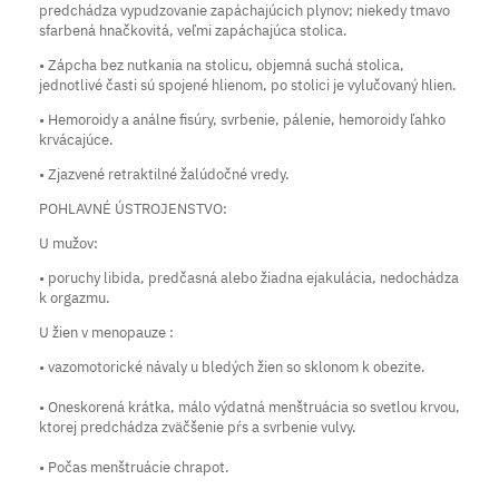
predchádza vypudzovanie zapáchajúcich plynov; niekedy tmavo
sfarbená hnačkovitá, veľmi zapáchajúca stolica.
• Zápcha bez nutkania na stolicu, objemná suchá stolica,
jednotlivé časti sú spojené hlienom, po stolici je vylučovaný hlien.
• Hemoroidy a análne fisúry, svrbenie, pálenie, hemoroidy ľahko
krvácajúce.
• Zjazvené retraktilné žalúdočné vredy.
POHLAVNÉ ÚSTROJENSTVO:
U mužov:
• poruchy libida, predčasná alebo žiadna ejakulácia, nedochádza
k orgazmu.
U žien v menopauze :
• vazomotorické návaly u bledých žien so sklonom k obezite.
• Oneskorená krátka, málo výdatná menštruácia so svetlou krvou,
ktorej predchádza zväčšenie pŕs a svrbenie vulvy.
• Počas menštruácie chrapot.