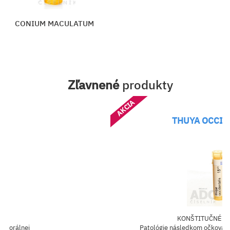
CONIUM MACULATUM
Zľavnené
produkty
AKCIA
THUYA OCCID
KONŠTITUČNÉ IN
B, orálnej
Patológie následkom očkovania