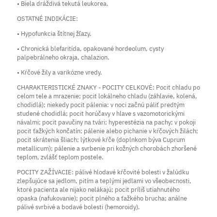
• Biela dráždivá tekutá leukorea.
OSTATNÉ INDIKÁCIE:
• Hypofunkcia štítnej žľazy.
• Chronická blefaritída, opakované hordeolum, cysty
palpebrálneho okraja, chalazion.
• Kŕčové žily a varikózne vredy.
CHARAKTERISTICKÉ ZNAKY - POCITY CELKOVÉ: Pocit chladu po
celom tele a mrazenie; pocit lokálneho chladu (záhlavie, kolená,
chodidlá); niekedy pocit pálenia: v noci začnú páliť predtým
studené chodidlá; pocit horúčavy v hlave s vazomotorickými
návalmi; pocit pavučiny na tvári; hyperestézia na pachy; v pokoji
pocit ťažkých končatín; pálenie alebo pichanie v kŕčových žilách;
pocit skrátenia šliach; lýtkové kŕče (doplnkom býva Cuprum
metallicum); pálenie a svrbenie pri kožných chorobách zhoršené
teplom, zvlášť teplom postele.
POCITY ZAŽÍVACIE: pálivé hlodavé kŕčovité bolesti v žalúdku
zlepšujúce sa jedlom, pitím a teplými jedlami vo všeobecnosti,
ktoré pacienta ale nijako nelákajú; pocit príliš utiahnutého
opaska (nafukovanie); pocit plného a ťažkého brucha; análne
pálivé svrbivé a bodavé bolesti (hemoroidy).