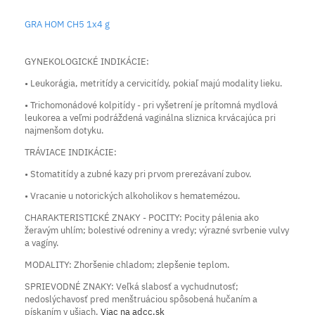
GRA HOM CH5 1x4 g
GYNEKOLOGICKÉ INDIKÁCIE:
• Leukorágia, metritídy a cervicitídy, pokiaľ majú modality lieku.
• Trichomonádové kolpitídy - pri vyšetrení je prítomná mydlová
leukorea a veľmi podráždená vaginálna sliznica krvácajúca pri
najmenšom dotyku.
TRÁVIACE INDIKÁCIE:
• Stomatitídy a zubné kazy pri prvom prerezávaní zubov.
• Vracanie u notorických alkoholikov s hematemézou.
CHARAKTERISTICKÉ ZNAKY - POCITY: Pocity pálenia ako
žeravým uhlím; bolestivé odreniny a vredy; výrazné svrbenie vulvy
a vagíny.
MODALITY: Zhoršenie chladom; zlepšenie teplom.
SPRIEVODNÉ ZNAKY: Veľká slabosť a vychudnutosť;
nedoslýchavosť pred menštruáciou spôsobená hučaním a
pískaním v ušiach.
Viac na adcc.sk