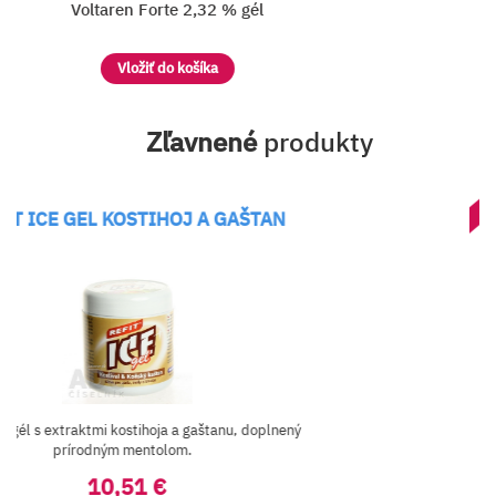
Voltaren Forte 2,32 % gél
Vložiť do košíka
Zľavnené
produkty
AKCIA
KOSTIHOJ A GAŠTAN
Am
kostihoja a gaštanu, doplnený
Ochranné rukavi
m mentolom.
nap
,51 €