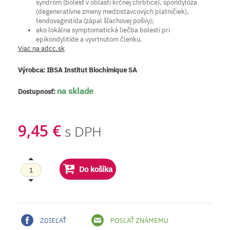
syndróm (bolesť v oblasti krčnej chrbtice), spondylóza
(degeneratívne zmeny medzistavcových platničiek),
tendovaginitída (zápal šľachovej pošvy);
ako lokálna symptomatická liečba bolesti pri
epikondylitíde a vyvrtnutom členku.
Viac na adcc.sk
Výrobca:
IBSA Institut Biochimique SA
na sklade
Dostupnosť:
9,45 €
s DPH
Do košíka
ZDIEĽAŤ
POSLAŤ ZNÁMEMU