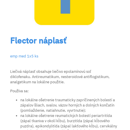
Flector náplasť
emp med 1x5 ks
Liečivá náplasť obsahuje liečivo epolamínovú soľ
diklofenaku. Antireumatikum, nesteroidové antiflogistikum,
analgetikum na lokálne použitie.
Používa sa:
na lokálne ošetrenie traumaticky zapríčinených bolestí a
zápalov šliach, svalov, väzov horných a dolných končatín
(pomliaždenie, natiahnutie, vyvrtnutie);
na lokálne ošetrenie reumatických bolestí periartritída
(zápal tkaniva v okolí kĺbu), burzitída (zápal kĺbového
puzdra), epikondylitída (zápal lakťového kĺbu), cervikálny