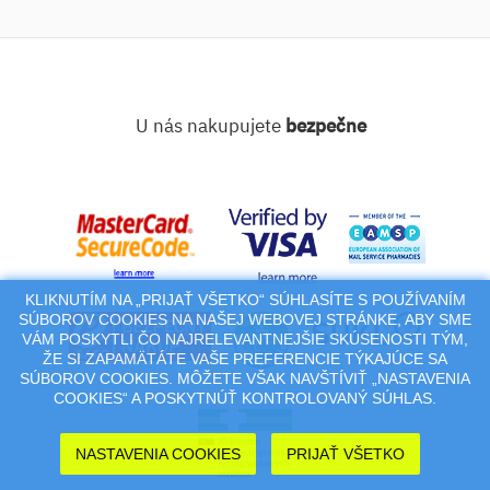
U nás nakupujete
bezpečne
KLIKNUTÍM NA „PRIJAŤ VŠETKO“ SÚHLASÍTE S POUŽÍVANÍM
SÚBOROV COOKIES NA NAŠEJ WEBOVEJ STRÁNKE, ABY SME
VÁM POSKYTLI ČO NAJRELEVANTNEJŠIE SKÚSENOSTI TÝM,
ŽE SI ZAPAMÄTÁTE VAŠE PREFERENCIE TÝKAJÚCE SA
SÚBOROV COOKIES. MÔŽETE VŠAK NAVŠTÍVIŤ „NASTAVENIA
COOKIES“ A POSKYTNÚŤ KONTROLOVANÝ SÚHLAS.
NASTAVENIA COOKIES
PRIJAŤ VŠETKO