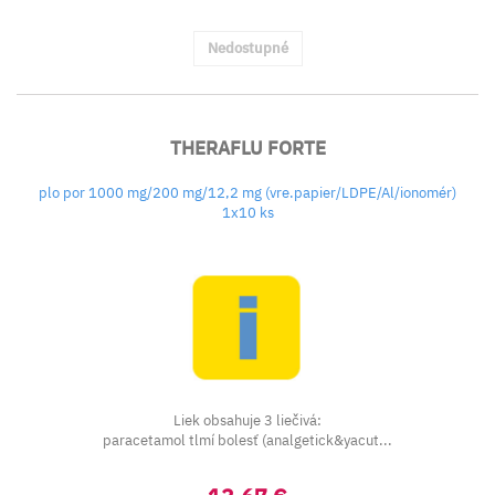
Nedostupné
THERAFLU FORTE
plo por 1000 mg/200 mg/12,2 mg (vre.papier/LDPE/Al/ionomér)
1x10 ks
Liek obsahuje 3 liečivá:
paracetamol tlmí bolesť (analgetick&yacut...