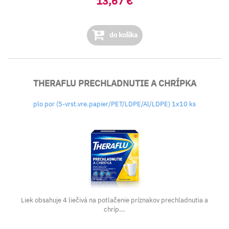
13,67 €
do košíka
THERAFLU PRECHLADNUTIE A CHRÍPKA
plo por (5-vrst.vre.papier/PET/LDPE/Al/LDPE) 1x10 ks
Liek obsahuje 4 liečivá na potlačenie príznakov prechladnutia a
chríp...