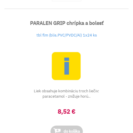
PARALEN GRIP chrípka a bolesť
tbl flm (blis.PVC/PVDC/Al) 1x24 ks
Liek obsahuje kombináciu troch liečiv:
paracetamol - znižuje horú..
8,52 €
do košíka