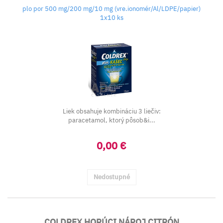
plo por 500 mg/200 mg/10 mg (vre.ionomér/Al/LDPE/papier)
1x10 ks
Liek obsahuje kombináciu 3 liečiv:
paracetamol, ktorý pôsob&i...
0,00 €
Nedostupné
COLDREX HORÚCI NÁPOJ CITRÓN