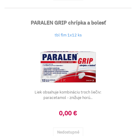
PARALEN GRIP chrípka a bolesť
tbl flm 1x12 ks
Liek obsahuje kombináciu troch liečiv:
paracetamol - znižuje horú..
0,00 €
Nedostupné