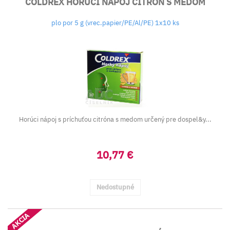
COLDREX HORÚCI NÁPOJ CITRÓN S MEDOM
plo por 5 g (vrec.papier/PE/Al/PE) 1x10 ks
Horúci nápoj s príchuťou citróna s medom určený pre dospel&y...
10,77 €
Nedostupné
AKCIA