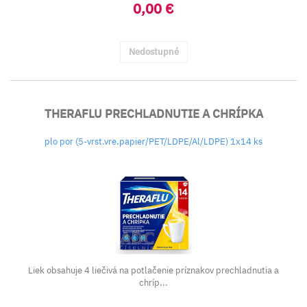
0,00 €
Nedostupné
THERAFLU PRECHLADNUTIE A CHRÍPKA
plo por (5-vrst.vre.papier/PET/LDPE/Al/LDPE) 1x14 ks
Liek obsahuje 4 liečivá na potlačenie príznakov prechladnutia a
chríp...