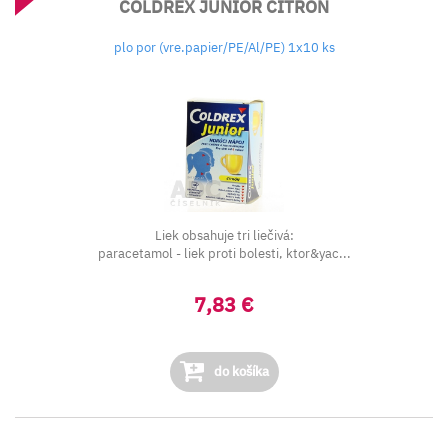
COLDREX JUNIOR CITRÓN
plo por (vre.papier/PE/Al/PE) 1x10 ks
Liek obsahuje tri liečivá:
paracetamol - liek proti bolesti, ktor&yac...
7,83 €
do košíka