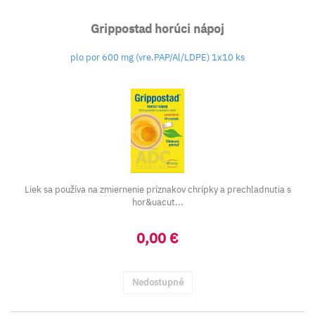
Grippostad horúci nápoj
plo por 600 mg (vre.PAP/Al/LDPE) 1x10 ks
Liek sa používa na zmiernenie príznakov chrípky a prechladnutia s
hor&uacut...
0,00 €
Nedostupné