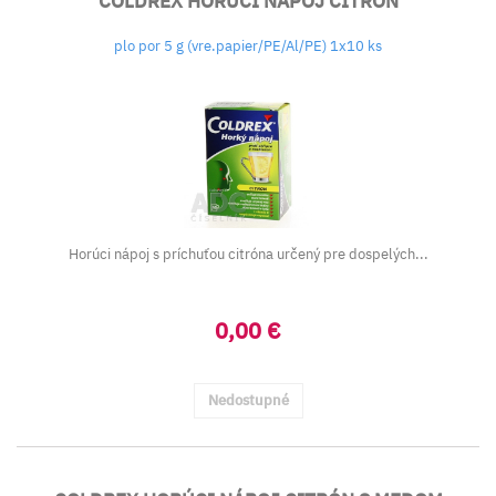
COLDREX HORÚCI NÁPOJ CITRÓN
plo por 5 g (vre.papier/PE/Al/PE) 1x10 ks
Horúci nápoj s príchuťou citróna určený pre dospelých...
0,00 €
Nedostupné