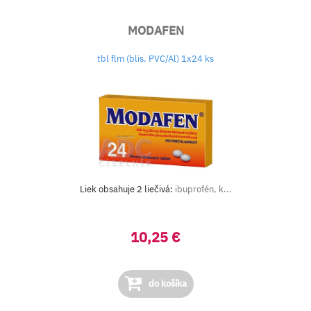
MODAFEN
tbl flm (blis. PVC/Al) 1x24 ks
Liek obsahuje 2 liečivá:
ibuprofén, k...
10,25 €
do košíka