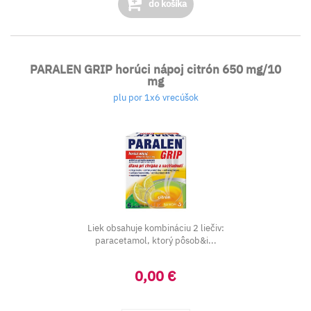
do košíka
PARALEN GRIP horúci nápoj citrón 650 mg/10
mg
plu por 1x6 vrecúšok
Liek obsahuje kombináciu 2 liečiv:
paracetamol, ktorý pôsob&i...
0,00 €