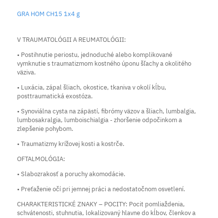
GRA HOM CH15 1x4 g
V TRAUMATOLÓGII A REUMATOLÓGII:
• Postihnutie periostu, jednoduché alebo komplikované
vymknutie s traumatizmom kostného úponu šľachy a okolitého
väziva.
• Luxácia, zápal šliach, okostice, tkaniva v okolí kĺbu,
posttraumatická exostóza.
• Synoviálna cysta na zápästí, fibrómy väzov a šliach, lumbalgia,
lumbosakralgia, lumboischialgia - zhoršenie odpočinkom a
zlepšenie pohybom.
• Traumatizmy krížovej kosti a kostrče.
OFTALMOLÓGIA:
• Slabozrakosť a poruchy akomodácie.
• Preťaženie očí pri jemnej práci a nedostatočnom osvetlení.
CHARAKTERISTICKÉ ZNAKY – POCITY: Pocit pomliaždenia,
schvátenosti, stuhnutia, lokalizovaný hlavne do kĺbov, členkov a