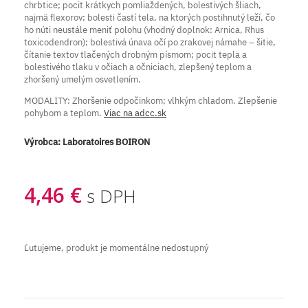
chrbtice; pocit krátkych pomliaždených, bolestivých šliach,
najmä flexorov; bolesti častí tela, na ktorých postihnutý leží, čo
ho núti neustále meniť polohu (vhodný doplnok: Arnica, Rhus
toxicodendron); bolestivá únava očí po zrakovej námahe – šitie,
čítanie textov tlačených drobným písmom; pocit tepla a
bolestivého tlaku v očiach a očniciach, zlepšený teplom a
zhoršený umelým osvetlením.
MODALITY: Zhoršenie odpočinkom; vlhkým chladom. Zlepšenie
pohybom a teplom.
Viac na adcc.sk
Výrobca:
Laboratoires BOIRON
4,46 €
s DPH
Ľutujeme, produkt je momentálne nedostupný