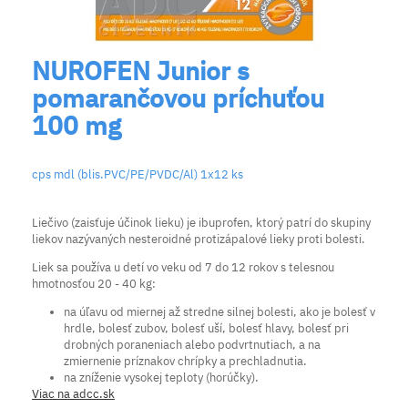
NUROFEN Junior s
pomarančovou príchuťou
100 mg
cps mdl (blis.PVC/PE/PVDC/Al) 1x12 ks
Liečivo (zaisťuje účinok lieku) je ibuprofen, ktorý patrí do skupiny
liekov nazývaných nesteroidné protizápalové lieky proti bolesti.
Liek sa používa u detí vo veku od 7 do 12 rokov s telesnou
hmotnosťou 20 - 40 kg:
na úľavu od miernej až stredne silnej bolesti, ako je bolesť v
hrdle, bolesť zubov, bolesť uší, bolesť hlavy, bolesť pri
drobných poraneniach alebo podvrtnutiach, a na
zmiernenie príznakov chrípky a prechladnutia.
na zníženie vysokej teploty (horúčky).
Viac na adcc.sk