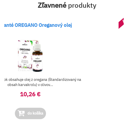
Zľavnené
produkty
AK
esanté OREGANO Oreganový olej
lnok obsahuje olej z oregana (štandardizovaný na
obsah karvakrolu) v olivov...
10,26 €
do košíka