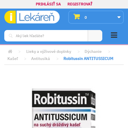
PRIHLÁSIŤ SA
REGISTROVAŤ
0
>
Lieky a výživové doplnky
>
Dýchanie
>
Kašeľ
>
Antitusiká
>
Robitussin ANTITUSSICUM