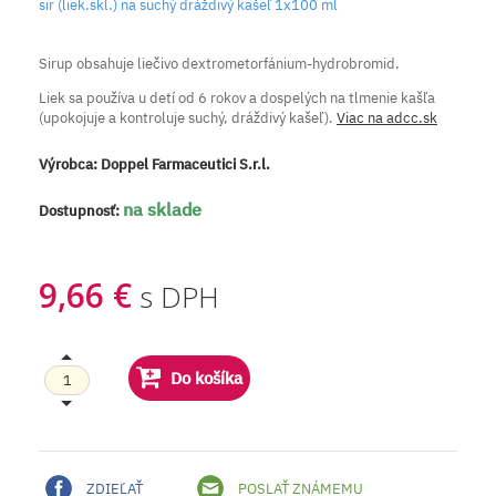
sir (liek.skl.) na suchý dráždivý kašeľ 1x100 ml
Sirup obsahuje liečivo dextrometorfánium-hydrobromid.
Liek sa používa u detí od 6 rokov a dospelých na tlmenie kašľa
(upokojuje a kontroluje suchý, dráždivý kašeľ).
Viac na adcc.sk
Výrobca:
Doppel Farmaceutici S.r.l.
na sklade
Dostupnosť:
9,66 €
s DPH
Do košíka
ZDIEĽAŤ
POSLAŤ ZNÁMEMU