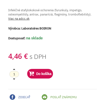
Infekčné stafylokokové ochorenia (furunkuly, impetigo,
osteomyelitídy, antrax, panaríciá, flegmóny, tromboflebitídy).
Viac na adcc.sk
Výrobca:
Laboratoires BOIRON
na sklade
Dostupnosť:
4,46 €
s DPH
Do košíka
ZDIEĽAŤ
POSLAŤ ZNÁMEMU